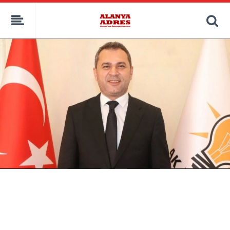
kaçak bahis
deneme bonusu
casino siteleri
canlı bahis siteleri
deneme bonusu veren siteler
bahis siteleri
porno izle