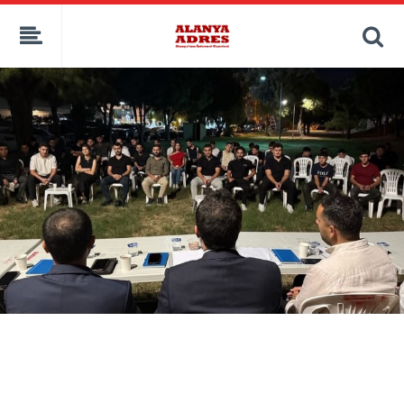
kaçak bahis
deneme bonusu
casino siteleri
canlı bahis siteleri
deneme bonusu veren siteler
bahis siteleri
porno izle