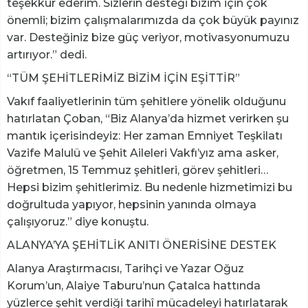
teşekkür ederim. Sizlerin desteği bizim için çok
önemli; bizim çalışmalarımızda da çok büyük payınız
var. Desteğiniz bize güç veriyor, motivasyonumuzu
artırıyor.” dedi.
“TÜM ŞEHİTLERİMİZ BİZİM İÇİN EŞİTTİR”
Vakıf faaliyetlerinin tüm şehitlere yönelik olduğunu
hatırlatan Çoban, “Biz Alanya’da hizmet verirken şu
mantık içerisindeyiz: Her zaman Emniyet Teşkilatı
Vazife Malulü ve Şehit Aileleri Vakfı’yız ama asker,
öğretmen, 15 Temmuz şehitleri, görev şehitleri…
Hepsi bizim şehitlerimiz. Bu nedenle hizmetimizi bu
doğrultuda yapıyor, hepsinin yanında olmaya
çalışıyoruz.” diye konuştu.
ALANYA’YA ŞEHİTLİK ANITI ÖNERİSİNE DESTEK
Alanya Araştırmacısı, Tarihçi ve Yazar Oğuz
Korum’un, Alaiye Taburu’nun Çatalca hattında
yüzlerce şehit verdiği tarihî mücadeleyi hatırlatarak