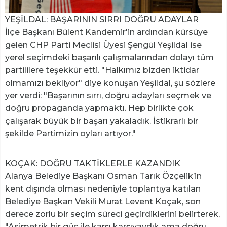
YEŞİLDAL: BAŞARININ SIRRI DOĞRU ADAYLAR
İlçe Başkanı Bülent Kandemir'in ardından kürsüye
gelen CHP Parti Meclisi Üyesi Şengül Yeşildal ise
yerel seçimdeki başarılı çalışmalarından dolayı tüm
partililere teşekkür etti. "Halkımız bizden iktidar
olmamızı bekliyor" diye konuşan Yeşildal, şu sözlere
yer verdi: "Başarının sırrı, doğru adayları seçmek ve
doğru propaganda yapmaktı. Hep birlikte çok
çalışarak büyük bir başarı yakaladık. İstikrarlı bir
şekilde Partimizin oyları artıyor."
KOÇAK: DOĞRU TAKTİKLERLE KAZANDIK
Alanya Belediye Başkanı Osman Tarık Özçelik’in
kent dışında olması nedeniyle toplantıya katılan
Belediye Başkan Vekili Murat Levent Koçak, son
derece zorlu bir seçim süreci geçirdiklerini belirterek,
"Asimetrik bir güç ile karşı karşıyaydık ama doğru