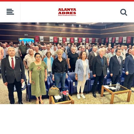
kaçak bahis
deneme bonusu
casino siteleri
canlı bahis siteleri
deneme bonusu veren siteler
bahis siteleri
porno izle