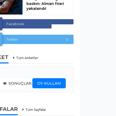
baskın: Alman firari
yakalandı!
Facebook
Twitter
0
KET
Tüm Anketler
SONUÇLAR
OY KULLAN
YFALAR
Tüm Sayfalar