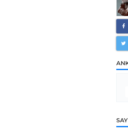
AN
SA