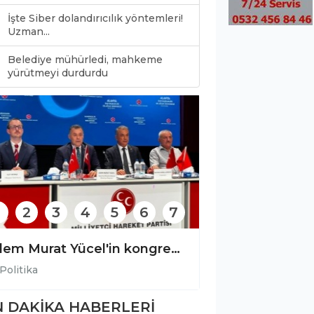
İşte Siber dolandırıcılık yöntemleri!
Uzman...
Belediye mühürledi, mahkeme
0
yürütmeyi durdurdu
2
3
4
5
6
7
Adem Murat Yücel'in kongredeki mesajı
Politika
Politika
 DAKİKA HABERLERİ