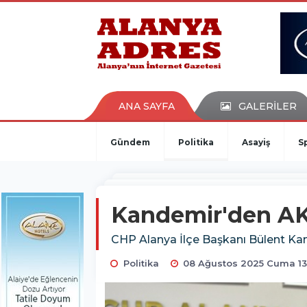
kaçak bahis
deneme bonusu
casino siteleri
canlı bahis siteleri
deneme bonusu veren siteler
bahis siteleri
ANA SAYFA
GALERİLER
porno izle
Gündem
Politika
Asayiş
S
Kandemir'den AK 
CHP Alanya İlçe Başkanı Bülent Kan
Politika
08 Ağustos 2025 Cuma 13