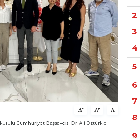
2
3
4
5
6
7
8
rulu Cumhuriyet Başsavcısı Dr. Ali Öztürk’e
9