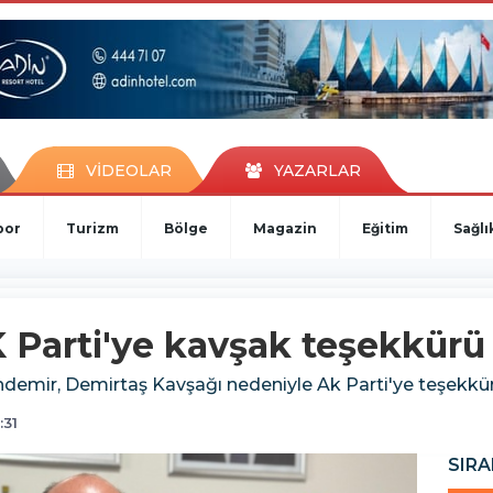
VİDEOLAR
YAZARLAR
por
Turizm
Bölge
Magazin
Eğitim
Sağlı
Parti'ye kavşak teşekkürü
demir, Demirtaş Kavşağı nedeniyle Ak Parti'ye teşekkür 
:31
SIRA