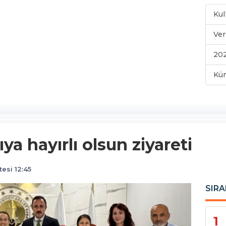
Kul
Ver
202
Kü
a hayırlı olsun ziyareti
esi 12:45
SIRA
1