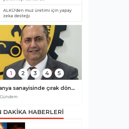
ALKÜ'den muz üretimi için yapay
0
zeka desteği
1
2
3
4
5
Alanya sanayisinde çırak dönemi bitti, ustalık devri başladı!
Şehidimiz dualar
Gündem
Gündem
 DAKİKA HABERLERİ