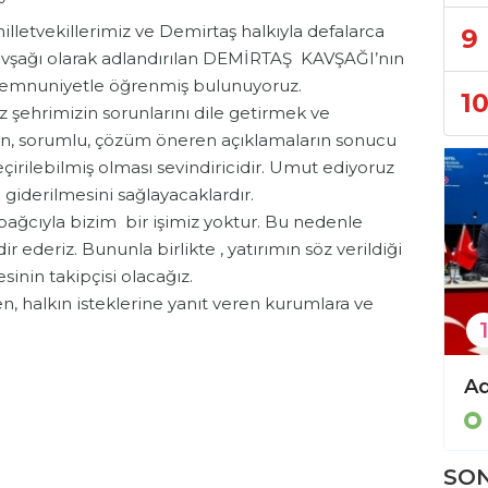
 milletvekillerimiz ve Demirtaş halkıyla defalarca
9
kavşağı olarak adlandırılan DEMİRTAŞ KAVŞAĞI’nın
emnuniyetle öğrenmiş bulunuyoruz.
1
iz şehrimizin sorunlarını dile getirmek ve
in, sorumlu, çözüm öneren açıklamaların sonucu
irilebilmiş olması sevindiricidir. Umut ediyoruz
e giderilmesini sağlayacaklardır.
ğcıyla bizim bir işimiz yoktur. Bu nedenle
r ederiz. Bununla birlikte , yatırımın söz verildiği
inin takipçisi olacağız.
n, halkın isteklerine yanıt veren kurumlara ve
1
CHP'de Kamacı görevden alındı, Şahin atandı
Yücel’den Türkdoğan’a hayırlı olsun ziyareti!
Politika
SON