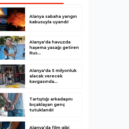
Alanya sabaha yangın
kabusuyla uyandı!
Alanya'da havuzda
haşema yasağı getiren
Rus...
Alanya'da 5 milyonluk
alacak verecek
kavgasında...
Tartıştığı arkadaşını
bıçaklayan genç
tutuklandı!
Alanya’da film gibi