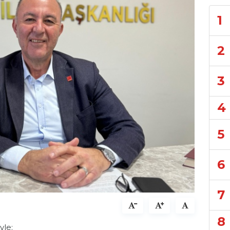
1
2
3
4
5
6
7
8
yle: