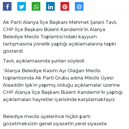
Ak Parti Alanya İlçe Başkanı Mehmet Şarani Tavlı,
CHP İlçe Başkanı Bülent Kandemir’in Alanya
Belediye Meclis Toplantısı’ndaki kayyum
tartışmasına yönelik yaptığı açıklamalarına tepki
gösterdi.
Tavlı, açıklamasında şunları söyledi:
“Alanya Belediye Kasım Ayı Olağan Meclis
toplantısında Ak Parti Grubu adına Meclis Üyesi
Alaaddin Işık’ın yapmış olduğu açıklamalar üzerine
CHP Alanya İlçe Başkanı Bülent Kandemir’in yaptığı
açıklamaları hayretler içerisinde karşılamaktayız.
Belediye meclis üyelerince hiçbir parti
gözetmeksizin genel siyasetin yerel siyasete