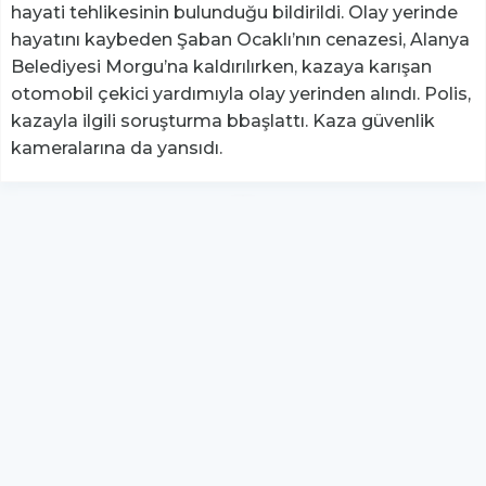
hayati tehlikesinin bulunduğu bildirildi. Olay yerinde
hayatını kaybeden Şaban Ocaklı’nın cenazesi, Alanya
Belediyesi Morgu’na kaldırılırken, kazaya karışan
otomobil çekici yardımıyla olay yerinden alındı. Polis,
kazayla ilgili soruşturma bbaşlattı. Kaza güvenlik
kameralarına da yansıdı.
YUKARI ÇIK
Yazılım:
TE Bilişim
hs-retina - Tüm hakları saklıdır.
Copyright © 2026