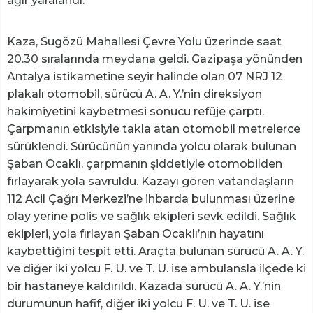
ağır yaralandı.
Kaza, Sugözü Mahallesi Çevre Yolu üzerinde saat
20.30 sıralarında meydana geldi. Gazipaşa yönünden
Antalya istikametine seyir halinde olan 07 NRJ 12
plakalı otomobil, sürücü A. A. Y.’nin direksiyon
hakimiyetini kaybetmesi sonucu refüje çarptı.
Çarpmanın etkisiyle takla atan otomobil metrelerce
sürüklendi. Sürücünün yanında yolcu olarak bulunan
Şaban Ocaklı, çarpmanın şiddetiyle otomobilden
fırlayarak yola savruldu. Kazayı gören vatandaşların
112 Acil Çağrı Merkezi’ne ihbarda bulunması üzerine
olay yerine polis ve sağlık ekipleri sevk edildi. Sağlık
ekipleri, yola fırlayan Şaban Ocaklı’nın hayatını
kaybettiğini tespit etti. Araçta bulunan sürücü A. A. Y.
ve diğer iki yolcu F. U. ve T. U. ise ambulansla ilçede ki
bir hastaneye kaldırıldı. Kazada sürücü A. A. Y.’nin
durumunun hafif, diğer iki yolcu F. U. ve T. U. ise