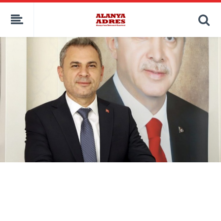
kaçak bahis
deneme bonusu
casino siteleri
canlı bahis siteleri
deneme bonusu veren siteler
bahis siteleri
porno izle