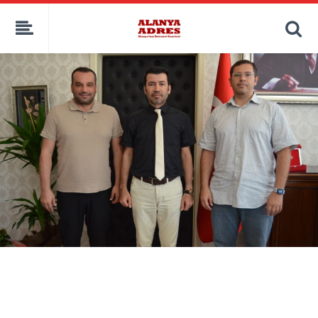
kaçak bahis
deneme bonusu
casino siteleri
canlı bahis siteleri
deneme bonusu veren siteler
bahis siteleri
porno izle