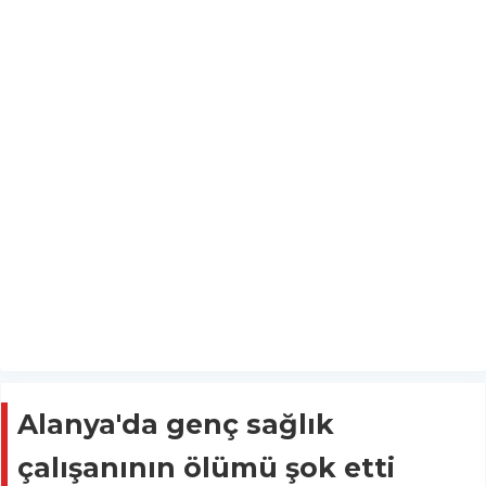
Alanya'da genç sağlık
çalışanının ölümü şok etti