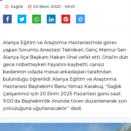
Sağlık
20 Ekim 2025 - 09:01
Alanya Eğitim ve Araştırma Hastanesi’nde görev
yapan Sorumlu Anestezi Teknikeri, Genç Memur Sen
Alanya İlçe Başkanı Hakan Ünal vefat etti. Ünal’ın dün
gece nöbetteyken hayatını kaybetti, cansız
bedeninin odada mesai arkadaşları tarafından
bulunduğu öğrenildi. Alanya Eğitim ve Araştırma
Hastanesi Başhekimi Banu Yılmaz Karakuş, “Sağlık
çalışanımız için 20 Ekim 2025 Pazartesi günü saat
9.00’da Başhekimlik önünde tören düzenlenerek son
yolculuğuna uğurlanacaktır” dedi.