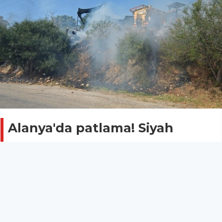
Alanya'da patlama! Siyah
dumanlar kapladı
Asayiş
20 Ekim 2025 - 09:14
Antalya Tosmur şantiyesinde elektrik patlaması