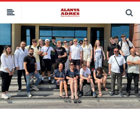
kaçak bahis
deneme bonusu
casino siteleri
canlı bahis siteleri
deneme bonusu veren siteler
bahis siteleri
porno izle