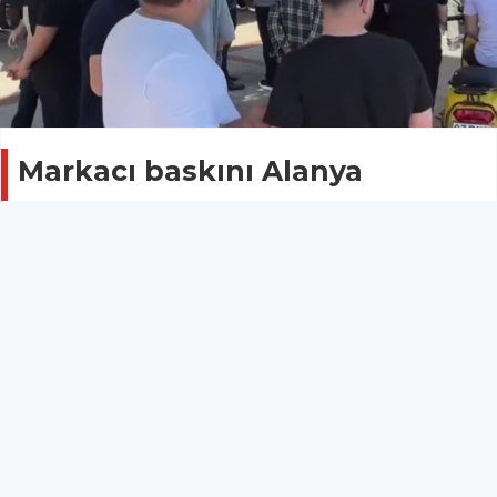
Markacı baskını Alanya
esnafını sokağa döktü
Gündem
21 Mayıs 2025 - 18:55
Alanya’da son dönemde yeniden hortlayan “markacı
baskınları” bölgedeki esnafları sokağa döktü.
Markacı avukatları, polis eşliğinde Alanya'da çok
sayıda işyerine baskın düzenledi. Baskınlar sonrası