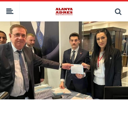
kaçak bahis
deneme bonusu
casino siteleri
canlı bahis siteleri
deneme bonusu veren siteler
bahis siteleri
porno izle