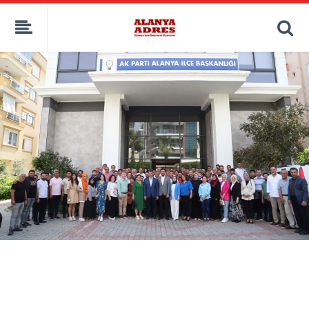
kaçak bahis
deneme bonusu
casino siteleri
canlı bahis siteleri
deneme bonusu veren siteler
bahis siteleri
porno izle