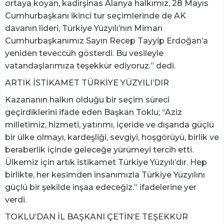
ortaya koyan, kadirşinas Alanya halkımız, 28 Mayıs
Cumhurbaşkanı ikinci tur seçimlerinde de AK
davanın lideri, Türkiye Yüzyılı’nın Mimarı
Cumhurbaşkanımız Sayın Recep Tayyip Erdoğan’a
yeniden teveccüh gösterdi. Bu vesileyle
vatandaşlarımıza teşekkür ediyoruz.” dedi.
ARTIK İSTİKAMET TÜRKİYE YÜZYILI’DIR
Kazananın halkın olduğu bir seçim süreci
geçirdiklerini ifade eden Başkan Toklu; “Aziz
milletimiz, hizmeti, yatırımı, içeride ve dışarıda güçlü
bir ülke olmayı, kardeşliği, sevgiyi, hoşgörüyü, birlik ve
beraberlik içinde geleceğe yürümeyi tercih etti.
Ülkemiz için artık istikamet Türkiye Yüzyılı’dır. Hep
birlikte, her kesimden insanımızla Türkiye Yüzyılını
güçlü bir şekilde inşaa edeceğiz.” ifadelerine yer
verdi.
TOKLU’DAN İL BAŞKANI ÇETİN’E TEŞEKKÜR