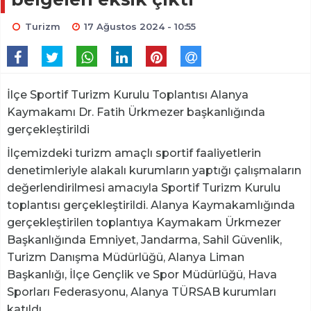
Turizm
17 Ağustos 2024 - 10:55
İlçe Sportif Turizm Kurulu Toplantısı Alanya
Kaymakamı Dr. Fatih Ürkmezer başkanlığında
gerçekleştirildi
İlçemizdeki turizm amaçlı sportif faaliyetlerin
denetimleriyle alakalı kurumların yaptığı çalışmaların
değerlendirilmesi amacıyla Sportif Turizm Kurulu
toplantısı gerçekleştirildi. Alanya Kaymakamlığında
gerçekleştirilen toplantıya Kaymakam Ürkmezer
Başkanlığında Emniyet, Jandarma, Sahil Güvenlik,
Turizm Danışma Müdürlüğü, Alanya Liman
Başkanlığı, İlçe Gençlik ve Spor Müdürlüğü, Hava
Sporları Federasyonu, Alanya TÜRSAB kurumları
katıldı.