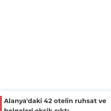
Alanya'daki 42 otelin ruhsat ve
belgeleri eksik çıktı