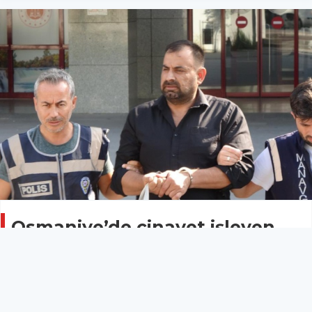
Osmaniye’de cinayet işleyen
zanlı, 1,5 yıl sonra Antalya’daki
kardeşinin evinde yakalandı
Asayiş
09 Eylül 2023 - 19:26