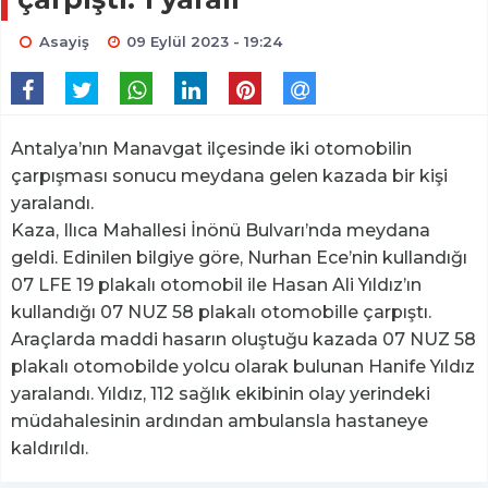
Asayiş
09 Eylül 2023 - 19:24
Antalya’nın Manavgat ilçesinde iki otomobilin
çarpışması sonucu meydana gelen kazada bir kişi
yaralandı.
Kaza, Ilıca Mahallesi İnönü Bulvarı’nda meydana
geldi. Edinilen bilgiye göre, Nurhan Ece’nin kullandığı
07 LFE 19 plakalı otomobil ile Hasan Ali Yıldız’ın
kullandığı 07 NUZ 58 plakalı otomobille çarpıştı.
Araçlarda maddi hasarın oluştuğu kazada 07 NUZ 58
plakalı otomobilde yolcu olarak bulunan Hanife Yıldız
yaralandı. Yıldız, 112 sağlık ekibinin olay yerindeki
müdahalesinin ardından ambulansla hastaneye
kaldırıldı.