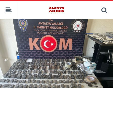
kaçak bahis
deneme bonusu
casino siteleri
canlı bahis siteleri
deneme bonusu veren siteler
bahis siteleri
porno izle