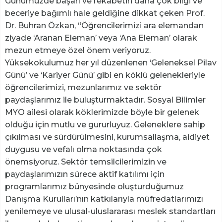
Günümüzde başarı ve rekabetin daha çok bilgi ve
beceriye bağımlı hale geldiğine dikkat çeken Prof.
Dr. Buhran Özkan, “Öğrencilerimizi ara elemandan
ziyade ‘Aranan Eleman’ veya ‘Ana Eleman’ olarak
mezun etmeye özel önem veriyoruz.
Yüksekokulumuz her yıl düzenlenen ‘Geleneksel Pilav
Günü’ ve ‘Kariyer Günü’ gibi en köklü gelenekleriyle
öğrencilerimizi, mezunlarımız ve sektör
paydaşlarımız ile buluşturmaktadır. Sosyal Bilimler
MYO ailesi olarak köklerimizde böyle bir gelenek
olduğu için mutlu ve gururluyuz. Geleneklere sahip
çıkılması ve sürdürülmesini, kurumsallaşma, aidiyet
duygusu ve vefalı olma noktasında çok
önemsiyoruz. Sektör temsilcilerimizin ve
paydaşlarımızın sürece aktif katılımı için
programlarımız bünyesinde oluşturduğumuz
Danışma Kurulları’nın katkılarıyla müfredatlarımızı
yenilemeye ve ulusal-uluslararası meslek standartları