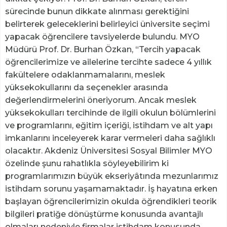
sürecinde bunun dikkate alınması gerektiğini
belirterek geleceklerini belirleyici üniversite seçimi
yapacak öğrencilere tavsiyelerde bulundu. MYO
Müdürü Prof. Dr. Burhan Özkan, “Tercih yapacak
öğrencilerimize ve ailelerine tercihte sadece 4 yıllık
fakültelere odaklanmamalarını, meslek
yüksekokullarını da seçenekler arasında
değerlendirmelerini öneriyorum. Ancak meslek
yüksekokulları tercihinde de ilgili okulun bölümlerini
ve programlarını, eğitim içeriği, istihdam ve alt yapı
imkanlarını inceleyerek karar vermeleri daha sağlıklı
olacaktır. Akdeniz Üniversitesi Sosyal Bilimler MYO
özelinde şunu rahatlıkla söyleyebilirim ki
programlarımızın büyük ekseriyâtında mezunlarımız
istihdam sorunu yaşamamaktadır. İş hayatına erken
başlayan öğrencilerimizin okulda öğrendikleri teorik
bilgileri pratiğe dönüştürme konusunda avantajlı
olmaları nedeniyle firmalar istihdam konusunda