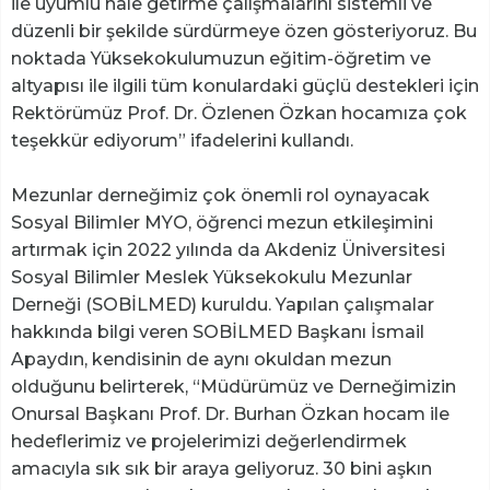
ile uyumlu hale getirme çalışmalarını sistemli ve
düzenli bir şekilde sürdürmeye özen gösteriyoruz. Bu
noktada Yüksekokulumuzun eğitim-öğretim ve
altyapısı ile ilgili tüm konulardaki güçlü destekleri için
Rektörümüz Prof. Dr. Özlenen Özkan hocamıza çok
teşekkür ediyorum” ifadelerini kullandı.
Mezunlar derneğimiz çok önemli rol oynayacak
Sosyal Bilimler MYO, öğrenci mezun etkileşimini
artırmak için 2022 yılında da Akdeniz Üniversitesi
Sosyal Bilimler Meslek Yüksekokulu Mezunlar
Derneği (SOBİLMED) kuruldu. Yapılan çalışmalar
hakkında bilgi veren SOBİLMED Başkanı İsmail
Apaydın, kendisinin de aynı okuldan mezun
olduğunu belirterek, “Müdürümüz ve Derneğimizin
Onursal Başkanı Prof. Dr. Burhan Özkan hocam ile
hedeflerimiz ve projelerimizi değerlendirmek
amacıyla sık sık bir araya geliyoruz. 30 bini aşkın