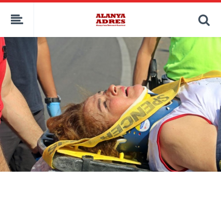
kaçak bahis
deneme bonusu
casino siteleri
canlı bahis siteleri
deneme bonusu veren siteler
bahis siteleri
porno izle