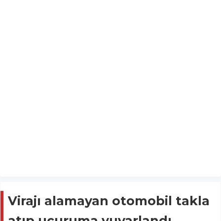
Virajı alamayan otomobil takla
atıp uçuruma yuvarlandı,