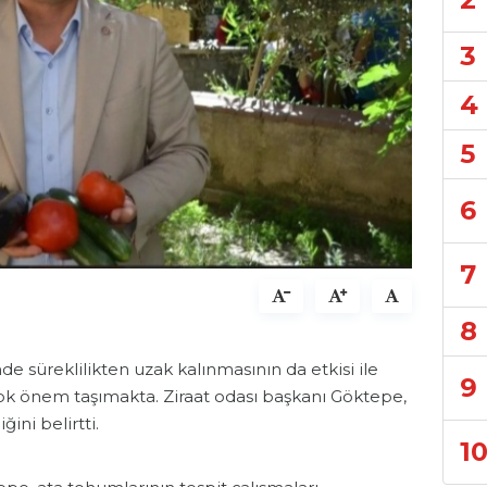
3
4
5
6
7
8
e süreklilikten uzak kalınmasının da etkisi ile
9
k önem taşımakta. Ziraat odası başkanı Göktepe,
ini belirtti.
1