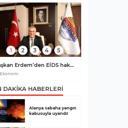
1
2
3
4
5
Başkan Erdem’den EİDS hakkında önemli açıklama!
Ekonomi
Ekonomi
 DAKİKA HABERLERİ
Alanya sabaha yangın
kabusuyla uyandı!