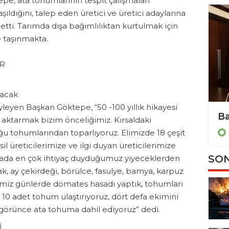
pe, ata tohumlarının tespit çalışmaları
ıldığını, talep eden üretici ve üretici adaylarına
etti. Tarımda dışa bağımlılıktan kurtulmak için
e taşınmakta.
AR
lacak
eyen Başkan Göktepe, “50 -100 yıllık hikayesi
e aktarmak bizim önceliğimiz. Kırsaldaki
uğu tohumlarından toparlıyoruz. Elimizde 18 çeşit
l üreticilerimize ve ilgi duyan üreticilerimize
SON
ofrada en çok ihtiyaç duyduğumuz yiyeceklerden
ak, ay çekirdeği, börülce, fasulye, bamya, karpuz
ğimiz günlerde domates hasadı yaptık, tohumları
a 10 adet tohum ulaştırıyoruz, dört defa ekimini
ı görünce ata tohuma dahil ediyoruz” dedi.
İ