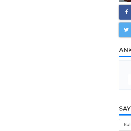
AN
SA
Kul