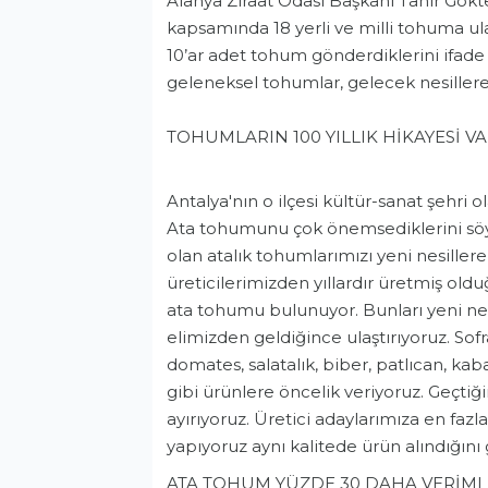
Alanya Ziraat Odası Başkanı Tahir Gökte
kapsamında 18 yerli ve milli tohuma ulaş
10’ar adet tohum gönderdiklerini ifade 
geleneksel tohumlar, gelecek nesiller
TOHUMLARIN 100 YILLIK HİKAYESİ V
Antalya'nın o ilçesi kültür-sanat şehri o
Ata tohumunu çok önemsediklerini söyl
olan atalık tohumlarımızı yeni nesiller
üreticilerimizden yıllardır üretmiş old
ata tohumu bulunuyor. Bunları yeni nesi
elimizden geldiğince ulaştırıyoruz. S
domates, salatalık, biber, patlıcan, kab
gibi ürünlere öncelik veriyoruz. Geçti
ayırıyoruz. Üretici adaylarımıza en fazl
yapıyoruz aynı kalitede ürün alındığın
ATA TOHUM YÜZDE 30 DAHA VERİML