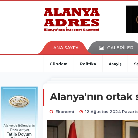
kaçak bahis
deneme bonusu
casino siteleri
canlı bahis siteleri
deneme bonusu veren siteler
bahis siteleri
ANA SAYFA
GALERİLER
porno izle
Gündem
Politika
Asayiş
S
Alanya'nın ortak
Ekonomi
12 Ağustos 2024 Pazartes