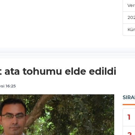
Ver
202
Kü
t ata tohumu elde edildi
si 16:25
SIRA
1
2