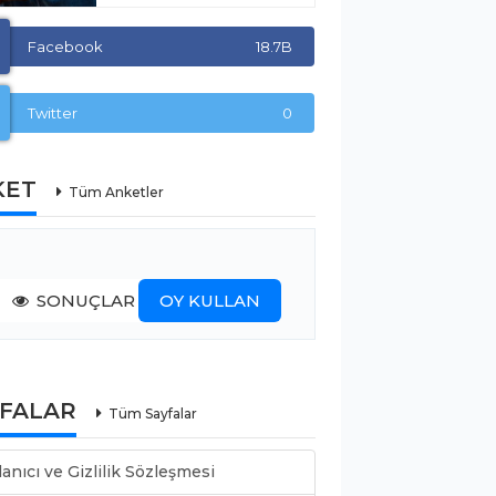
Facebook
18.7B
Twitter
0
KET
Tüm Anketler
SONUÇLAR
OY KULLAN
YFALAR
Tüm Sayfalar
lanıcı ve Gizlilik Sözleşmesi