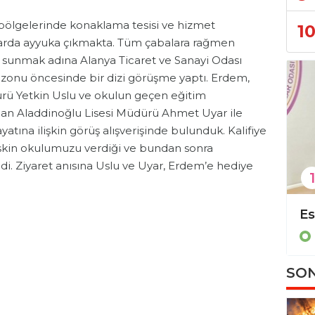
bölgelerinde konaklama tesisi ve hizmet
1
larda ayyuka çıkmakta. Tüm çabalara rağmen
unmak adına Alanya Ticaret ve Sanayi Odası
zonu öncesinde bir dizi görüşme yaptı. Erdem,
rü Yetkin Uslu ve okulun geçen eğitim
 Aladdinoğlu Lisesi Müdürü Ahmet Uyar ile
atına ilişkin görüş alışverişinde bulunduk. Kalifiye
işkin okulumuzu verdiği ve bundan sonra
di. Ziyaret anısına Uslu ve Uyar, Erdem’e hediye
1
Kristal Sigorta Alanya şubesi kapılarını açtı!
Başkan Erdem’den EİDS hakkında önemli açıklama!
Ekonomi
SON