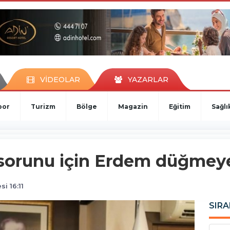
VİDEOLAR
YAZARLAR
por
Turizm
Bölge
Magazin
Eğitim
Sağlı
 sorunu için Erdem düğmeye
i 16:11
SIRA