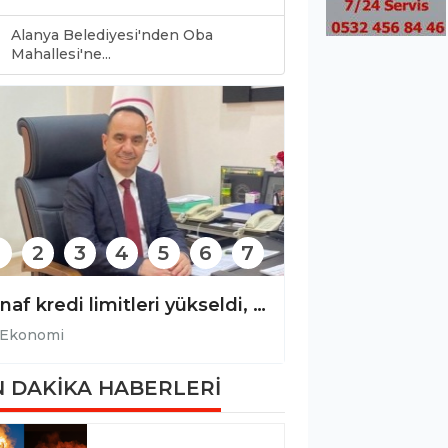
Alanya Belediyesi'nden Oba
0
Mahallesi'ne...
2
3
4
5
6
7
Esnaf kredi limitleri yükseldi, vade süreleri uzatıldı!
Ekonomi
Ekonomi
 DAKİKA HABERLERİ