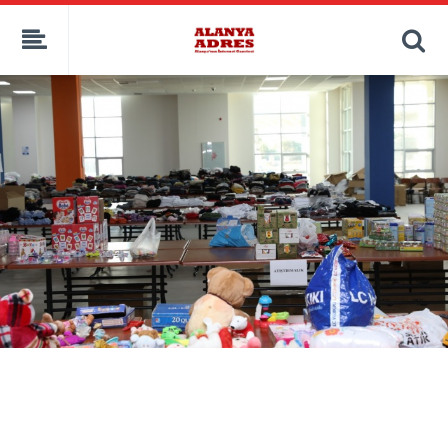
kaçak bahis
deneme bonusu
casino siteleri
canlı bahis siteleri
deneme bonusu veren siteler
bahis siteleri
porno izle