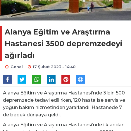
Alanya Eğitim ve Araştırma
Hastanesi 3500 depremzedeyi
ağırladı
Genel
17 Şubat 2023 - 14:40
Alanya Eğitim ve Araştırma Hastanesi’nde 3 bin 500
depremzede tedavi edilirken, 120 hasta ise servis ve
yoğun bakım hizmetinden yararlandı. Hastanede 7
de bebek dünyaya geldi.
Alanya Eğitim ve Araştırma Hastanesi’nde ilk andan