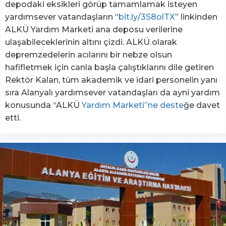
depodaki eksikleri görüp tamamlamak isteyen
yardımsever vatandaşların “
bit.ly/3S8olTX
” linkinden
ALKÜ Yardım Marketi ana deposu verilerine
ulaşabileceklerinin altını çizdi. ALKÜ olarak
depremzedelerin acılarını bir nebze olsun
hafifletmek için canla başla çalıştıklarını dile getiren
Rektör Kalan, tüm akademik ve idari personelin yanı
sıra Alanyalı yardımsever vatandaşları da ayni yardım
konusunda “ALKÜ
Yardım Marketi”ne deste
ğe davet
etti.