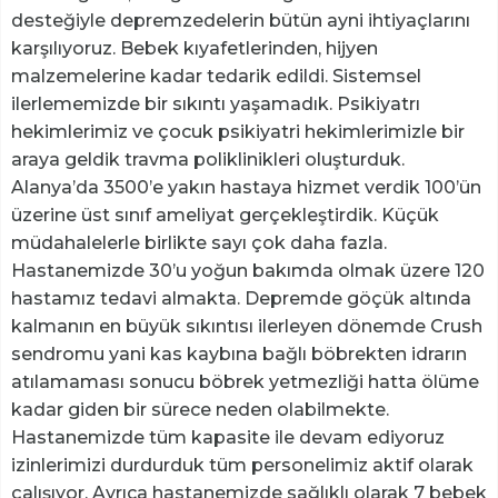
desteğiyle depremzedelerin bütün ayni ihtiyaçlarını
karşılıyoruz. Bebek kıyafetlerinden, hijyen
malzemelerine kadar tedarik edildi. Sistemsel
ilerlememizde bir sıkıntı yaşamadık. Psikiyatrı
hekimlerimiz ve çocuk psikiyatri hekimlerimizle bir
araya geldik travma poliklinikleri oluşturduk.
Alanya’da 3500’e yakın hastaya hizmet verdik 100’ün
üzerine üst sınıf ameliyat gerçekleştirdik. Küçük
müdahalelerle birlikte sayı çok daha fazla.
Hastanemizde 30’u yoğun bakımda olmak üzere 120
hastamız tedavi almakta. Depremde göçük altında
kalmanın en büyük sıkıntısı ilerleyen dönemde Crush
sendromu yani kas kaybına bağlı böbrekten idrarın
atılamaması sonucu böbrek yetmezliği hatta ölüme
kadar giden bir sürece neden olabilmekte.
Hastanemizde tüm kapasite ile devam ediyoruz
izinlerimizi durdurduk tüm personelimiz aktif olarak
çalışıyor. Ayrıca hastanemizde sağlıklı olarak 7 bebek