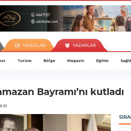
VİDEOLAR
YAZARLAR
por
Turizm
Bölge
Magazin
Eğitim
Sağlı
mazan Bayramı’nı kutladı
9:31
SIRA