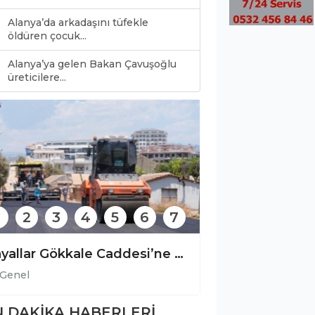
Alanya’da arkadaşını tüfekle
öldüren çocuk...
Alanya’ya gelen Bakan Çavuşoğlu
0
üreticilere...
2
3
4
5
6
7
Bülent Kandemir: ” Seçilmiş iradeye gölge düşürülemez.”
Genel
Genel
 DAKİKA HABERLERİ