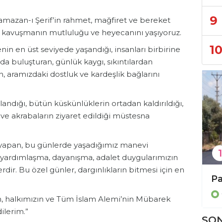
9
amazan-ı Şerif’in rahmet, mağfiret ve bereket
 kavuşmanın mutluluğu ve heyecanını yaşıyoruz.
1
in en üst seviyede yaşandığı, insanları birbirine
da buluşturan, günlük kaygı, sıkıntılardan
n, aramızdaki dostluk ve kardeşlik bağlarını
ndığı, bütün küskünlüklerin ortadan kaldırıldığı,
st ve akrabaların ziyaret edildiği müstesna
 yapan, bu günlerde yaşadığımız manevi
1
, yardımlaşma, dayanışma, adalet duygularımızın
dir. Bu özel günler, dargınlıkların bitmesi için en
Büyükşehir’den 3 ilçeye 849 arı kovanı hibesi
Genel
n, halkımızın ve Tüm İslam Alemi’nin Mübarek
ilerim.”
SON