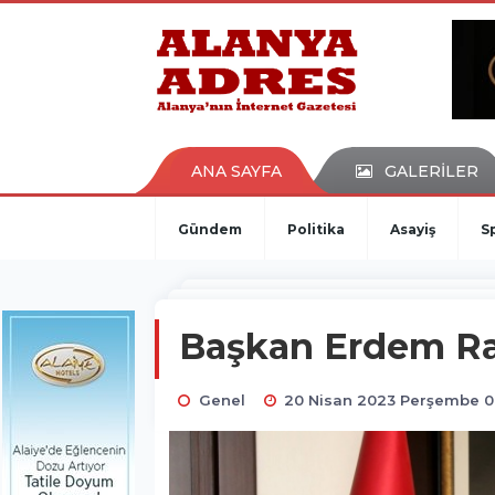
kaçak bahis
deneme bonusu
casino siteleri
canlı bahis siteleri
deneme bonusu veren siteler
bahis siteleri
ANA SAYFA
GALERİLER
porno izle
Gündem
Politika
Asayiş
S
Başkan Erdem Ra
Genel
20 Nisan 2023 Perşembe 0