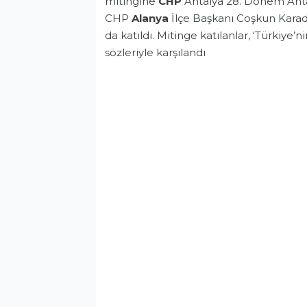
mitingine
CHP
Antalya 28. Dönem Antal
CHP
Alanya
İlçe Başkanı Coşkun Karad
da katıldı. Mitinge katılanlar, ‘Türkiye’
sözleriyle karşılandı