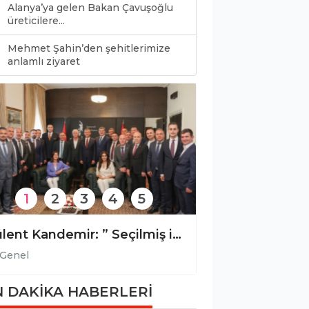
Alanya’ya gelen Bakan Çavuşoğlu
üreticilere...
Mehmet Şahin’den şehitlerimize
0
anlamlı ziyaret
1
2
3
4
5
Payallar Gökkale Caddesi’ne sıcak asfalt
Genel
Genel
 DAKİKA HABERLERİ