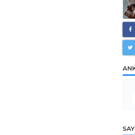
AN
SA