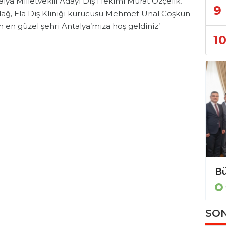
ya Milletvekili Adayı Diş Hekimi Murat Özçelik,
9
ağ, Ela Diş Kliniği kurucusu Mehmet Ünal Coşkun
nin en güzel şehri Antalya’mıza hoş geldiniz’
1
Bülent Kandemir: ” Seçilmiş iradeye gölge düşürülemez.”
Genel
SON