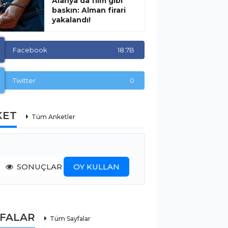
Alanya’da film gibi
baskın: Alman firari
yakalandı!
Facebook
18.7B
Twitter
0
KET
Tüm Anketler
SONUÇLAR
OY KULLAN
YFALAR
Tüm Sayfalar