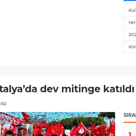
Kul
Ver
202
Kü
alya’da dev mitinge katıldı
:02
SIRA
1