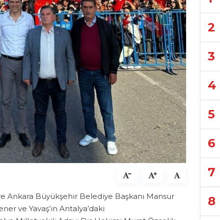
2
3
4
5
6
7
 ve Ankara Büyükşehir Belediye Başkanı Mansur
8
ener ve Yavaş’ın Antalya’daki