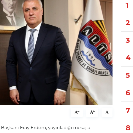
1
2
3
4
5
6
7
8
 Başkanı Eray Erdem, yayınladığı mesajla