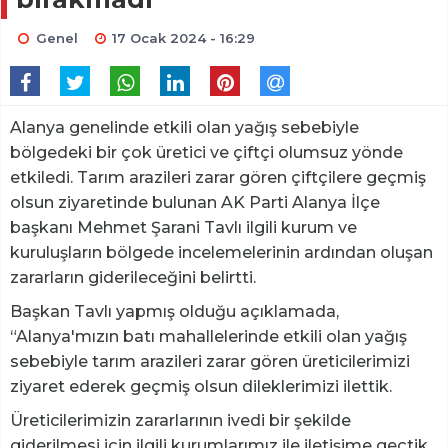
Genel
17 Ocak 2024 - 16:29
Alanya genelinde etkili olan yağış sebebiyle
bölgedeki bir çok üretici ve çiftçi olumsuz yönde
etkiledi. Tarım arazileri zarar gören çiftçilere geçmiş
olsun ziyaretinde bulunan AK Parti Alanya İlçe
başkanı Mehmet Şarani Tavlı ilgili kurum ve
kuruluşların bölgede incelemelerinin ardından oluşan
zararların giderileceğini belirtti.
Başkan Tavlı yapmış olduğu açıklamada,
“Alanya'mızın batı mahallelerinde etkili olan yağış
sebebiyle tarım arazileri zarar gören üreticilerimizi
ziyaret ederek geçmiş olsun dileklerimizi ilettik.
Üreticilerimizin zararlarının ivedi bir şekilde
giderilmesi için ilgili kurumlarımız ile iletişime geçtik.