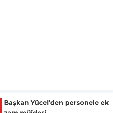
Başkan Yücel'den personele ek
zam müjdesi