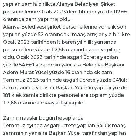
yapılan zamla birlikte Alanya Belediyesi Şirket
personellerine Ocak 2023’den itibaren yüzde 112,66
oranında zam yapılmış oldu.
Alanya Belediyesi şirket personellerine yönelik son
yapılan yüzde 52 oranındaki maaş artışlarıyla birlikte
Ocak 2023 tarihinden itibaren yılın ilk yarısında
personellere yüzde 112,66 oranında zam yapılmış
oldu. Ocak 2023 tarihinde asgari ücrete yapılan
yüzde 54,66’lık zammın yanı sıra Belediye Başkanı
Adem Murat Yücel yüzde 16 oranında ek zam,
Temmuz 2023 tarihinde asgari ücrete yüzde 34’lük
zam oranının yanısıra Başkan Yücel’in yaptığı yüzde
18’lik ek zamla birlikte personellere toplam yüzde
112,66 oranında maaş artışı yapıldı.
Zamlı maaşlar bugün hesaplarda
Temmuz ayında asgari ücrete yapılan 34’lük maaş
zammının yanısıra Başkan Yücel tarafından yapılan