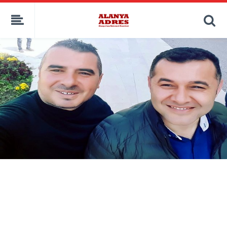
kaçak bahis
deneme bonusu
casino siteleri
canlı bahis siteleri
deneme bonusu veren siteler
bahis siteleri
porno izle