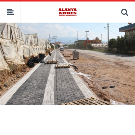
kaçak bahis
deneme bonusu
casino siteleri
canlı bahis siteleri
deneme bonusu veren siteler
bahis siteleri
porno izle