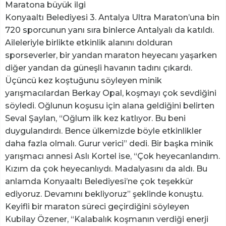
Maratona büyük ilgi
Konyaaltı Belediyesi 3. Antalya Ultra Maraton’una bin
720 sporcunun yanı sıra binlerce Antalyalı da katıldı.
Aileleriyle birlikte etkinlik alanını dolduran
sporseverler, bir yandan maraton heyecanı yaşarken
diğer yandan da güneşli havanın tadını çıkardı.
Üçüncü kez koştuğunu söyleyen minik
yarışmacılardan Berkay Opal, koşmayı çok sevdiğini
söyledi. Oğlunun koşusu için alana geldiğini belirten
Seval Şaylan, “Oğlum ilk kez katlıyor. Bu beni
duygulandırdı. Bence ülkemizde böyle etkinlikler
daha fazla olmalı. Gurur verici” dedi. Bir başka minik
yarışmacı annesi Aslı Kortel ise, “Çok heyecanlandım.
Kızım da çok heyecanlıydı. Madalyasını da aldı. Bu
anlamda Konyaaltı Belediyesi’ne çok teşekkür
ediyoruz. Devamını bekliyoruz” şeklinde konuştu.
Keyifli bir maraton süreci geçirdiğini söyleyen
Kubilay Özener, “Kalabalık koşmanın verdiği enerji