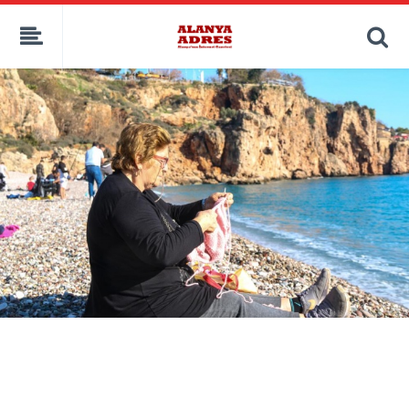
kaçak bahis
deneme bonusu
casino siteleri
canlı bahis siteleri
deneme bonusu veren siteler
bahis siteleri
porno izle