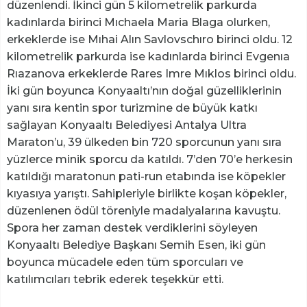
düzenlendi. İkinci gün 5 kilometrelik parkurda
kadınlarda birinci Mıchaela Maria Blaga olurken,
erkeklerde ise Mıhai Alın Savlovschıro birinci oldu. 12
kilometrelik parkurda ise kadınlarda birinci Evgenıa
Rıazanova erkeklerde Rares Imre Mıklos birinci oldu.
İki gün boyunca Konyaaltı’nın doğal güzelliklerinin
yanı sıra kentin spor turizmine de büyük katkı
sağlayan Konyaaltı Belediyesi Antalya Ultra
Maraton’u, 39 ülkeden bin 720 sporcunun yanı sıra
yüzlerce minik sporcu da katıldı. 7’den 70’e herkesin
katıldığı maratonun pati-run etabında ise köpekler
kıyasıya yarıştı. Sahipleriyle birlikte koşan köpekler,
düzenlenen ödül töreniyle madalyalarına kavuştu.
Spora her zaman destek verdiklerini söyleyen
Konyaaltı Belediye Başkanı Semih Esen, iki gün
boyunca mücadele eden tüm sporcuları ve
katılımcıları tebrik ederek teşekkür etti.