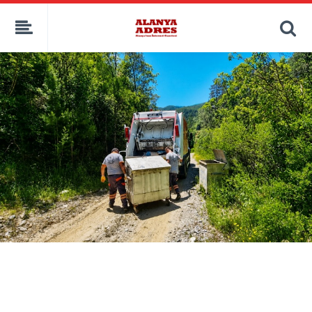
kaçak bahis
deneme bonusu
casino siteleri
canlı bahis siteleri
deneme bonusu veren siteler
bahis siteleri
porno izle