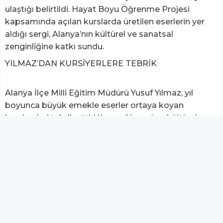
ulaştığı belirtildi. Hayat Boyu Öğrenme Projesi
kapsamında açılan kurslarda üretilen eserlerin yer
aldığı sergi, Alanya’nın kültürel ve sanatsal
zenginliğine katkı sundu.
YILMAZ’DAN KURSİYERLERE TEBRİK
Alanya İlçe Milli Eğitim Müdürü Yusuf Yılmaz, yıl
boyunca büyük emekle eserler ortaya koyan
kursiyerleri tebrik etti. Yılmaz, Alanya’nın kültürel ve
sanatsal zenginliğine değer katan tüm kursiyerleri ve
bu başarıda emeği geçen Alanya Halk Eğitimi
Merkezi ailesini kutladı. Sergiyle birlikte hem
kursiyerlerin yıl boyunca edindiği bilgi ve beceriler
görünür hale gelirken hem de hayat boyu
öğrenmenin toplumun her kesimine ulaşan önemli
bir eğitim faaliyeti olduğu vurgulandı.