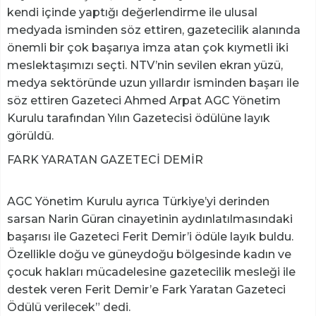
kendi içinde yaptığı değerlendirme ile ulusal
medyada isminden söz ettiren, gazetecilik alanında
önemli bir çok başarıya imza atan çok kıymetli iki
meslektaşımızı seçti. NTV’nin sevilen ekran yüzü,
medya sektöründe uzun yıllardır isminden başarı ile
söz ettiren Gazeteci Ahmed Arpat AGC Yönetim
Kurulu tarafından Yılın Gazetecisi ödülüne layık
görüldü.
FARK YARATAN GAZETECİ DEMİR
AGC Yönetim Kurulu ayrıca Türkiye’yi derinden
sarsan Narin Güran cinayetinin aydınlatılmasındaki
başarısı ile Gazeteci Ferit Demir’i ödüle layık buldu.
Özellikle doğu ve güneydoğu bölgesinde kadın ve
çocuk hakları mücadelesine gazetecilik mesleği ile
destek veren Ferit Demir’e Fark Yaratan Gazeteci
Ödülü verilecek” dedi.