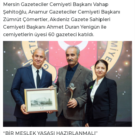
Mersin Gazeteciler Cemiyeti Başkanı Vahap
Şehitoğlu, Anamur Gazeteciler Cemiyeti Başkanı
Zümrüt Çömertler, Akdeniz Gazete Sahipleri
Cemiyeti Başkanı Ahmet Duran Yenigün ile
cemiyetlerin üyesi 60 gazeteci katıldı.
“BİR MESLEK YASASI HAZIRLANMALI”