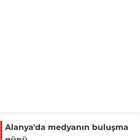
Alanya'da medyanın buluşma
günü