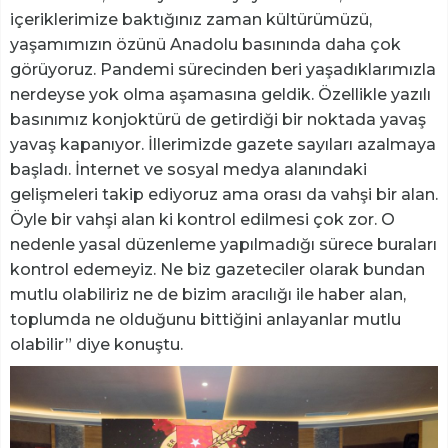
içeriklerimize baktığınız zaman kültürümüzü,
yaşamımızın özünü Anadolu basınında daha çok
görüyoruz. Pandemi sürecinden beri yaşadıklarımızla
nerdeyse yok olma aşamasına geldik. Özellikle yazılı
basınımız konjoktürü de getirdiği bir noktada yavaş
yavaş kapanıyor. İllerimizde gazete sayıları azalmaya
başladı. İnternet ve sosyal medya alanındaki
gelişmeleri takip ediyoruz ama orası da vahşi bir alan.
Öyle bir vahşi alan ki kontrol edilmesi çok zor. O
nedenle yasal düzenleme yapılmadığı sürece buraları
kontrol edemeyiz. Ne biz gazeteciler olarak bundan
mutlu olabiliriz ne de bizim aracılığı ile haber alan,
toplumda ne olduğunu bittiğini anlayanlar mutlu
olabilir” diye konuştu.