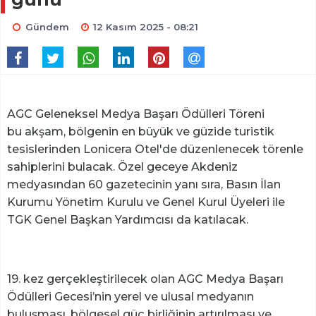
Gündem
12 Kasım 2025 - 08:21
AGC Geleneksel Medya Başarı Ödülleri Töreni
bu akşam, bölgenin en büyük ve güzide turistik
tesislerinden Lonicera Otel'de düzenlenecek törenle
sahiplerini bulacak. Özel geceye Akdeniz
medyasından 60 gazetecinin yanı sıra, Basın İlan
Kurumu Yönetim Kurulu ve Genel Kurul Üyeleri ile
TGK Genel Başkan Yardımcısı da katılacak.
19. kez gerçekleştirilecek olan AGC Medya Başarı
Ödülleri Gecesi’nin yerel ve ulusal medyanın
buluşması, bölgesel güç birliğinin artırılması ve