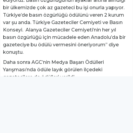
ediyoruz. Basın özgürlüğünün ayaklar altına alındığı
bir ülkemizde çok az gazeteci bu işi onurla yapıyor.
Türkiye’de basın özgürlüğü ödülünü veren 2 kurum
var şu anda. Türkiye Gazeteciler Cemiyeti ve Basın
Konseyi. Alanya Gazeteciler Cemiyeti’nin her yıl
basın özgürlüğü için mücadele eden Anadolu’da bir
gazeteciye bu ödülü vermesini öneriyorum” diye
konuştu.
Daha sonra AGC’nin Medya Başarı Ödülleri
Yarışması’nda ödüle layık görülen ilçedeki
gazetecilere de ödülleri verildi.
AGC 2024 Medya Başarı Ödülleri Yarışması’nda
dereceye giren ve ödül kazanan isimler ve dallar
şöyle:
- Gazete Haberi: Özlem Kaygusuz (Gündoğmuş
Gazetesi – Ölmeden Tabuta Koydular)
- Gazete Fotoğraf: Alkın Biricik (Alanya Postası)
- Sayfa Düzeni: Gürkan Yalçın (Alanya Postası)