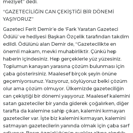
meziyet” dedi.
“GAZETECİLİĞİN CAN ÇEKİŞTİĞİ BİR DÖNEMİ
YAŞIYORUZ”
Gazeteci Ferit Demir’e de ‘Fark Yaratan Gazeteci
Ödülü’ ve hediyesi Başkan Özçelik tarafından takdim
edildi. Ödülünü alan Demir de, “Gazetecilikte en
önemli makam, mevki muhabirliktir. Çünkü hep
haberin içindesiniz. Hep gerçeklerle yüz yüzesiniz.
Toplumun kanayan yarasına çözüm bulunması için
çaba gösterirsiniz. Maalesef birçok şeyin önüne
geçemiyorsunuz. Yazıyoruz, söylüyoruz belki çözüm
olur ama çözüm olmuyor. Ülkemizde gazeteciliğin
can çekiştiği bir dönemi yaşıyoruz. Maalesef kalemini
satan gazeteciler bir yanda giderek çoğalırken, diğer
tarafta da kalemine sahip çıkan, kalemini kırmayan
gazeteciler var. İşte biz kalemini kırmayan, kalemini
satmayan gazetecilerin yanında olmak için çaba sarf