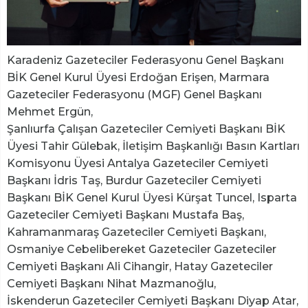
Karadeniz Gazeteciler Federasyonu Genel Başkanı
BİK Genel Kurul Üyesi Erdoğan Erişen, Marmara
Gazeteciler Federasyonu (MGF) Genel Başkanı
Mehmet Ergün,
Şanlıurfa Çalışan Gazeteciler Cemiyeti Başkanı BİK
Üyesi Tahir Gülebak, İletişim Başkanlığı Basın Kartları
Komisyonu Üyesi Antalya Gazeteciler Cemiyeti
Başkanı İdris Taş, Burdur Gazeteciler Cemiyeti
Başkanı BİK Genel Kurul Üyesi Kürşat Tuncel, Isparta
Gazeteciler Cemiyeti Başkanı Mustafa Baş,
Kahramanmaraş Gazeteciler Cemiyeti Başkanı,
Osmaniye Cebelibereket Gazeteciler Gazeteciler
Cemiyeti Başkanı Ali Cihangir, Hatay Gazeteciler
Cemiyeti Başkanı Nihat Mazmanoğlu,
İskenderun Gazeteciler Cemiyeti Başkanı Diyap Atar,