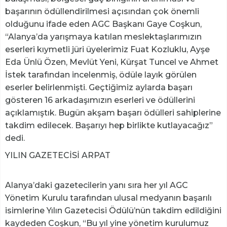
başarının ödüllendirilmesi açısından çok önemli
olduğunu ifade eden AGC Başkanı Gaye Coşkun,
“Alanya’da yarışmaya katılan meslektaşlarımızın
eserleri kıymetli jüri üyelerimiz Fuat Kozluklu, Ayşe
Eda Ünlü Özen, Mevlüt Yeni, Kürşat Tuncel ve Ahmet
İstek tarafından incelenmiş, ödüle layık görülen
eserler belirlenmişti. Geçtiğimiz aylarda başarı
gösteren 16 arkadaşımızın eserleri ve ödüllerini
açıklamıştık. Bugün akşam başarı ödülleri sahiplerine
takdim edilecek. Başarıyı hep birlikte kutlayacağız”
dedi.
YILIN GAZETECİSİ ARPAT
Alanya’daki gazetecilerin yanı sıra her yıl AGC
Yönetim Kurulu tarafından ulusal medyanın başarılı
isimlerine Yılın Gazetecisi Ödülü’nün takdim edildiğini
kaydeden Coşkun, “Bu yıl yine yönetim kurulumuz