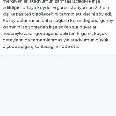
merdivenler, stadyumun zarif taş işçiliğiyle inşa
edildiğini ortaya koydu. Ergürer, stadyumun 2-3 bin
kişi kapasiteli olabileceğini tahmin ettiklerini söyledi.
Kuzey bölümünün daha sağlam korunduğunu, güney
kısmının ise sonradan inşa edilen sur duvarları
nedeniyle zarar gördüğünü belirten Ergürer, küçük
detayların da tamamlanmasıyla stadyumun büyük
ölçüde açığa çıkarılacağını ifade etti.
YUKARI ÇIK
Yazılım:
TE Bilişim
hs-retina - Tüm hakları saklıdır.