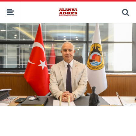
kaçak bahis
deneme bonusu
casino siteleri
canlı bahis siteleri
deneme bonusu veren siteler
bahis siteleri
porno izle