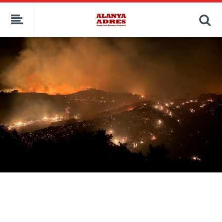
kaçak bahis
deneme bonusu
casino siteleri
canlı bahis siteleri
deneme bonusu veren siteler
bahis siteleri
porno izle