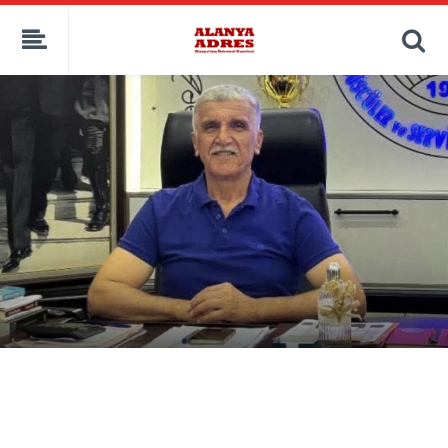
kaçak bahis
deneme bonusu
casino siteleri
canlı bahis siteleri
deneme bonusu veren siteler
bahis siteleri
porno izle