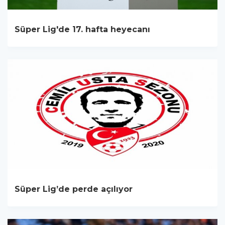
Süper Lig'de 17. hafta heyecanı
Süper Lig’de perde açılıyor