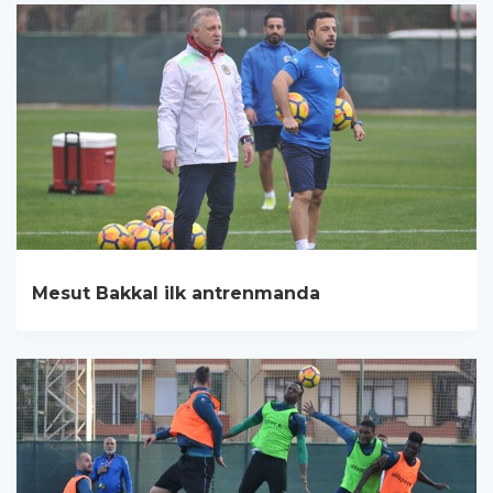
Mesut Bakkal ilk antrenmanda