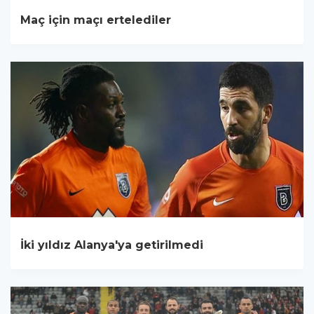
Maç için maçı ertelediler
İki yıldız Alanya'ya getirilmedi