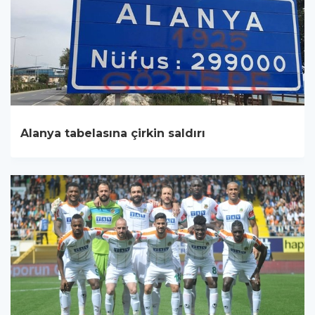
Alanya tabelasına çirkin saldırı