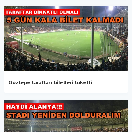
Göztepe taraftarı biletleri tüketti