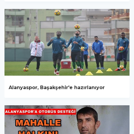
Alanyaspor, Başakşehir'e hazırlanıyor