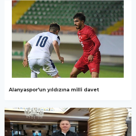
Alanyaspor'un yıldızına milli davet