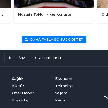
Alanya'da su birikintisi faciaya yol açıyordu
Mustafa Toklu ilk kez konuştu
O d
DAHA FAZLA SONUÇ GÖSTER
M
İLETİŞİM
+ SİTENE EKLE
Sağlık
Ekonomi
Kültür
Teknoloji
Özel Haber
Yaşam
Tü
Röportaj
Kadın