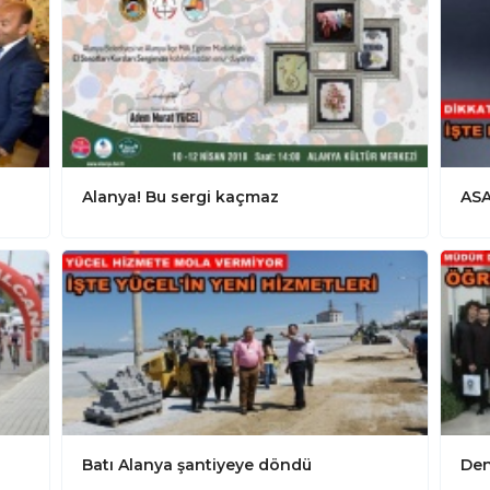
ı
Alanya! Bu sergi kaçmaz
ASA
Batı Alanya şantiyeye döndü
Den