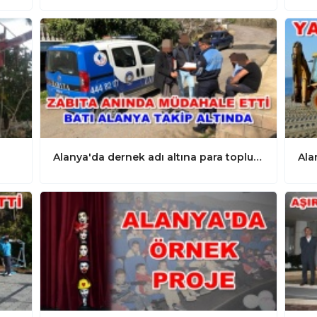
Alanya'da dernek adı altına para topluyorlar
Ala