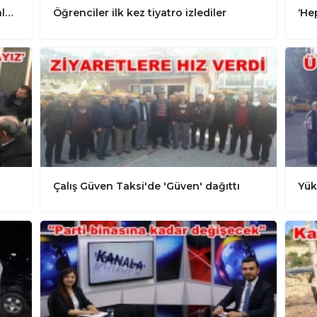
Büyükşehir’den Alanya'ya yeni spor aletleri
Öğrenciler ilk kez tiyatro izlediler
‘He
Çalış Güven Taksi'de 'Güven' dağıttı
Yük