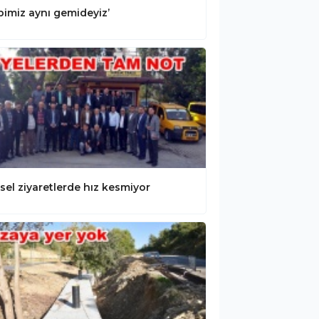
pimiz aynı gemideyiz’
sel ziyaretlerde hız kesmiyor