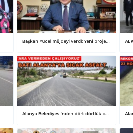
Başkan Yücel müjdeyi verdi: Yeni proje yolda
ALK
Alanya Belediyesi'nden dört dörtlük cadde
Ala