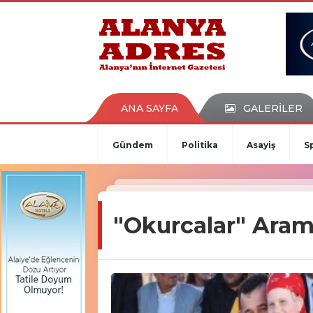
kaçak bahis
deneme bonusu
casino siteleri
canlı bahis siteleri
deneme bonusu veren siteler
bahis siteleri
ANA SAYFA
GALERİLER
porno izle
Gündem
Politika
Asayiş
S
"Okurcalar" Aram