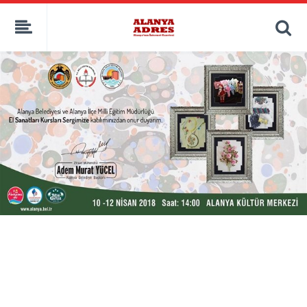
kaçak bahis
deneme bonusu
casino siteleri
canlı bahis siteleri
deneme bonusu veren siteler
bahis siteleri
porno izle