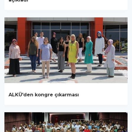
ALKÜ'den kongre çıkarması