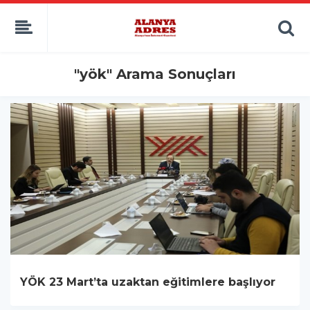
kaçak bahis
deneme bonusu
casino siteleri
canlı bahis siteleri
"yök" Arama Sonuçları
deneme bonusu veren siteler
bahis siteleri
porno izle
YÖK 23 Mart’ta uzaktan eğitimlere başlıyor