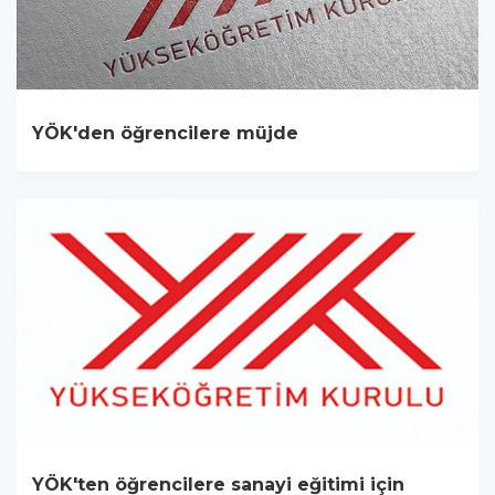
YÖK'den öğrencilere müjde
YÖK'ten öğrencilere sanayi eğitimi için