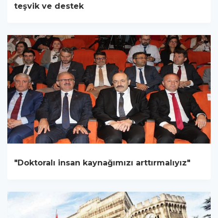
teşvik ve destek
"Doktoralı insan kaynağımızı arttırmalıyız"