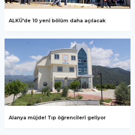
ALKÜ'de 10 yeni bölüm daha açılacak
Alanya müjde! Tıp öğrencileri geliyor