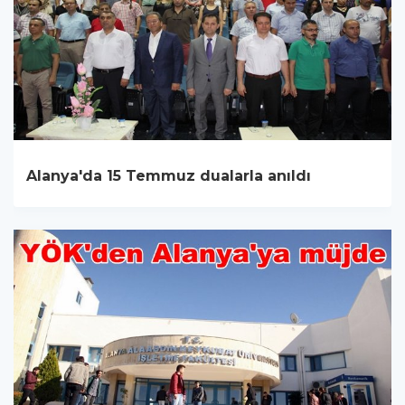
Alanya'da 15 Temmuz dualarla anıldı