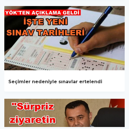
Seçimler nedeniyle sınavlar ertelendi