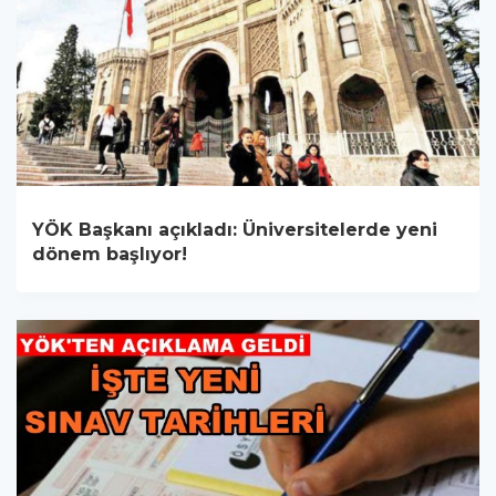
YÖK Başkanı açıkladı: Üniversitelerde yeni
dönem başlıyor!