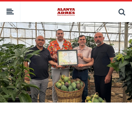
kaçak bahis
deneme bonusu
casino siteleri
canlı bahis siteleri
deneme bonusu veren siteler
bahis siteleri
porno izle