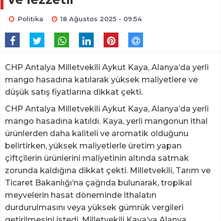
Politika
18 Ağustos 2025 - 09:54
CHP Antalya Milletvekili Aykut Kaya, Alanya’da yerli
mango hasadına katılarak yüksek maliyetlere ve
düşük satış fiyatlarına dikkat çekti.
CHP Antalya Milletvekili Aykut Kaya, Alanya’da yerli
mango hasadına katıldı. Kaya, yerli mangonun ithal
ürünlerden daha kaliteli ve aromatik olduğunu
belirtirken, yüksek maliyetlerle üretim yapan
çiftçilerin ürünlerini maliyetinin altında satmak
zorunda kaldığına dikkat çekti. Milletvekili, Tarım ve
Ticaret Bakanlığı’na çağrıda bulunarak, tropikal
meyvelerin hasat döneminde ithalatın
durdurulmasını veya yüksek gümrük vergileri
getirilmesini istedi. Milletvekili Kaya’ya Alanya