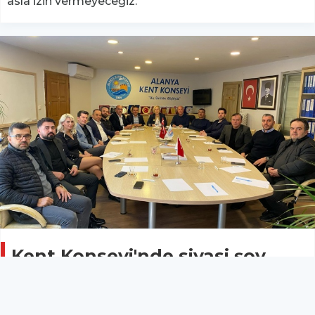
asla izin vermeyeceğiz."
Kent Konseyi'nde siyasi şov
açıklaması
Gündem
02 Eylül 2025 - 07:14