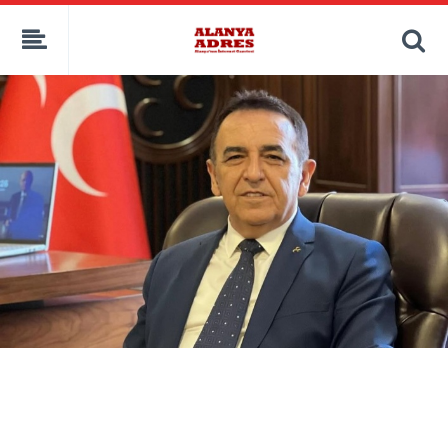
kaçak bahis
deneme bonusu
casino siteleri
canlı bahis siteleri
deneme bonusu veren siteler
bahis siteleri
porno izle