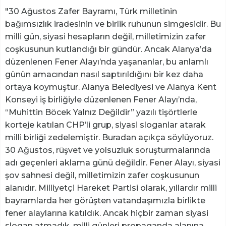
"30 Ağustos Zafer Bayramı, Türk milletinin
bağımsızlık iradesinin ve birlik ruhunun simgesidir. Bu
milli gün, siyasi hesapların değil, milletimizin zafer
coşkusunun kutlandığı bir gündür. Ancak Alanya’da
düzenlenen Fener Alayı’nda yaşananlar, bu anlamlı
günün amacından nasıl saptırıldığını bir kez daha
ortaya koymuştur. Alanya Belediyesi ve Alanya Kent
Konseyi iş birliğiyle düzenlenen Fener Alayı’nda,
“Muhittin Böcek Yalnız Değildir” yazılı tişörtlerle
korteje katılan CHP’li grup, siyasi sloganlar atarak
milli birliği zedelemiştir. Buradan açıkça söylüyoruz.
30 Ağustos, rüşvet ve yolsuzluk soruşturmalarında
adı geçenleri aklama günü değildir. Fener Alayı, siyasi
şov sahnesi değil, milletimizin zafer coşkusunun
alanıdır. Milliyetçi Hareket Partisi olarak, yıllardır milli
bayramlarda her görüşten vatandaşımızla birlikte
fener alaylarına katıldık. Ancak hiçbir zaman siyasi
slogan atmadık, milli günleri propaganda alanına