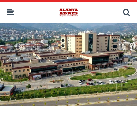
kaçak bahis
deneme bonusu
casino siteleri
canlı bahis siteleri
deneme bonusu veren siteler
bahis siteleri
porno izle