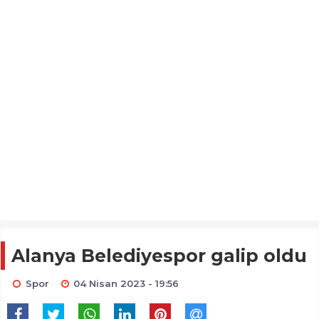
Alanya Belediyespor galip oldu
Spor
04 Nisan 2023 - 19:56