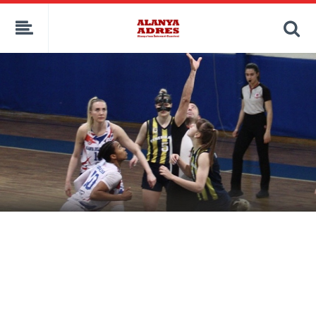
kaçak bahis
deneme bonusu
casino siteleri
canlı bahis siteleri
deneme bonusu veren siteler
bahis siteleri
porno izle