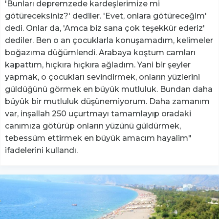
'Bunları depremzede kardeşlerimize mi
götüreceksiniz?' dediler. 'Evet, onlara götüreceğim'
dedi. Onlar da, 'Amca biz sana çok teşekkür ederiz'
dediler. Ben o an çocuklarla konuşamadım, kelimeler
boğazıma düğümlendi. Arabaya koştum camları
kapattım, hıçkıra hıçkıra ağladım. Yani bir şeyler
yapmak, o çocukları sevindirmek, onların yüzlerini
güldüğünü görmek en büyük mutluluk. Bundan daha
büyük bir mutluluk düşünemiyorum. Daha zamanım
var, inşallah 250 uçurtmayı tamamlayıp oradaki
canımıza götürüp onların yüzünü güldürmek,
tebessüm ettirmek en büyük amacım hayalim"
ifadelerini kullandı.