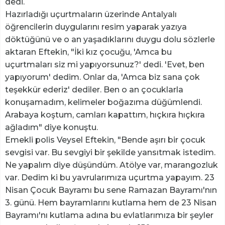
dedi.
Hazırladığı uçurtmaların üzerinde Antalyalı
öğrencilerin duygularını resim yaparak yazıya
döktüğünü ve o an yaşadıklarını duygu dolu sözlerle
aktaran Eftekin, "İki kız çocuğu, 'Amca bu
uçurtmaları siz mi yapıyorsunuz?' dedi. 'Evet, ben
yapıyorum' dedim. Onlar da, 'Amca biz sana çok
teşekkür ederiz' dediler. Ben o an çocuklarla
konuşamadım, kelimeler boğazıma düğümlendi.
Arabaya koştum, camları kapattım, hıçkıra hıçkıra
ağladım" diye konuştu.
Emekli polis Veysel Eftekin, "Bende aşırı bir çocuk
sevgisi var. Bu sevgiyi bir şekilde yansıtmak istedim.
Ne yapalım diye düşündüm. Atölye var, marangozluk
var. Dedim ki bu yavrularımıza uçurtma yapayım. 23
Nisan Çocuk Bayramı bu sene Ramazan Bayramı'nın
3. günü. Hem bayramlarını kutlama hem de 23 Nisan
Bayramı'nı kutlama adına bu evlatlarımıza bir şeyler