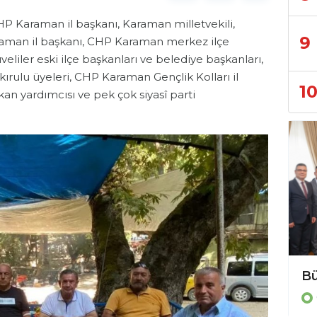
 CHP Karaman il başkanı, Karaman milletvekili,
9
Karaman il başkanı, CHP Karaman merkez ilçe
ıveliler eski ilçe başkanları ve belediye başkanları,
ırulu üyeleri, CHP Karaman Gençlik Kolları il
1
an yardımcısı ve pek çok siyasî parti
Bülent Kandemir: ” Seçilmiş iradeye gölge düşürülemez.”
Genel