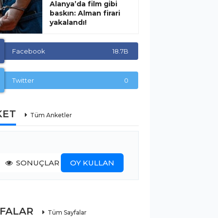
Alanya’da film gibi
baskın: Alman firari
yakalandı!
Facebook
18.7B
Twitter
0
KET
Tüm Anketler
SONUÇLAR
OY KULLAN
YFALAR
Tüm Sayfalar