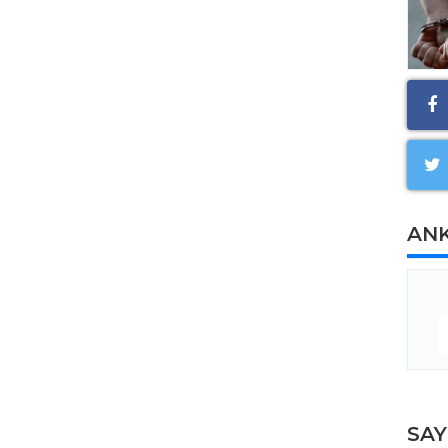
AN
SA