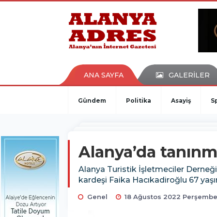
kaçak bahis
deneme bonusu
casino siteleri
canlı bahis siteleri
deneme bonusu veren siteler
bahis siteleri
ANA SAYFA
GALERİLER
porno izle
Gündem
Politika
Asayiş
S
Alanya’da tanınmı
Alanya Turistik İşletmeciler Derne
kardeşi Faika Hacıkadiroğlu 67 yaşı
Genel
18 Ağustos 2022 Perşembe 