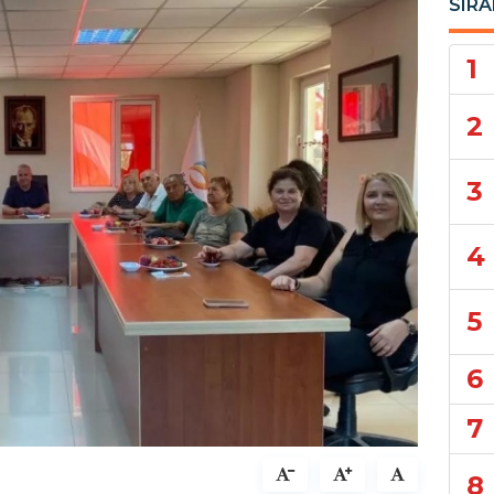
SIRA
1
2
3
4
5
6
7
8