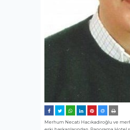
Merhum Necati Hacıkadiroğlu ve merhu
eski başkanlarından, Panorama Hotel sa