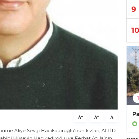
9
1
1
Büyükşehir’den 3 ilçeye 849 arı kovanı hibesi
Genel
me Aliye Sevgi Hacıkadiroğlu’nun kızları, ALTİD
hibi Hüseyin Hacıkadiroğlu ve Ferhat Atilla’nın