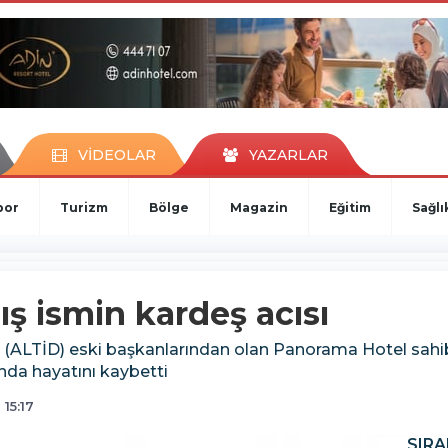
VİDEOLAR
YAZARLAR
por
Turizm
Bölge
Magazin
Eğitim
Sağlı
ş ismin kardeş acısı
ği (ALTİD) eski başkanlarından olan Panorama Hotel sahi
nda hayatını kaybetti
15:17
SIRA