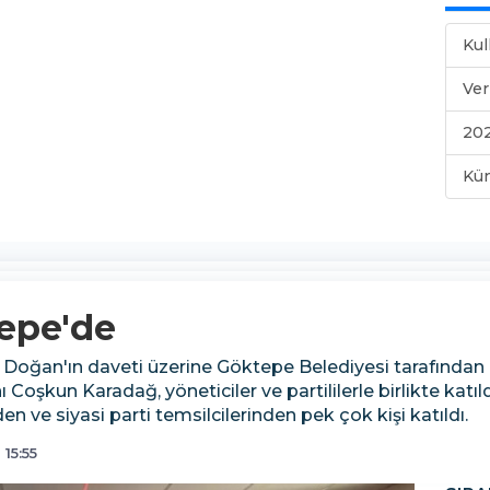
Kul
Ver
202
Kü
epe'de
oğan'ın daveti üzerine Göktepe Belediyesi tarafından b
Coşkun Karadağ, yöneticiler ve partililerle birlikte katıld
en ve siyasi parti temsilcilerinden pek çok kişi katıldı.
15:55