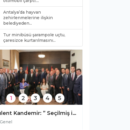
otomobil çarptı:...
Antalya’da hayvan
zehirlenmelerine ilişkin
belediyeden...
Tur minibüsü şarampole uçtu,
0
çaresizce kurtarılmasını...
1
2
3
4
5
Payallar Gökkale Caddesi’ne sıcak asfalt
Genel
Genel