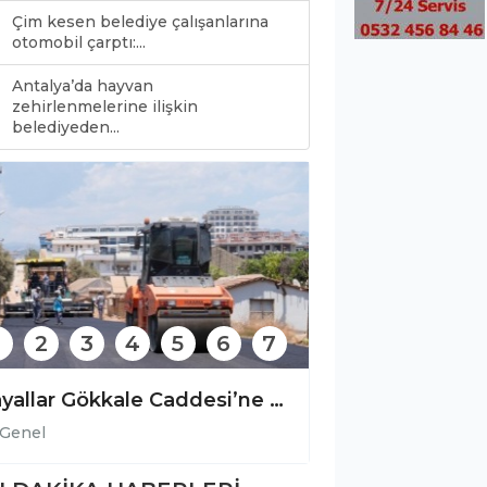
Çim kesen belediye çalışanlarına
otomobil çarptı:...
Antalya’da hayvan
0
zehirlenmelerine ilişkin
belediyeden...
2
3
4
5
6
7
Bülent Kandemir: ” Seçilmiş iradeye gölge düşürülemez.”
Genel
Genel