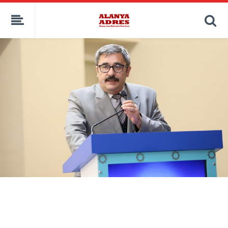
kaçak bahis
deneme bonusu
casino siteleri
canlı bahis siteleri
deneme bonusu veren siteler
bahis siteleri
porno izle