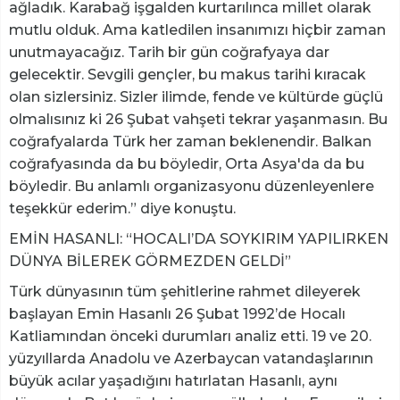
ağladık. Karabağ işgalden kurtarılınca millet olarak
mutlu olduk. Ama katledilen insanımızı hiçbir zaman
unutmayacağız. Tarih bir gün coğrafyaya dar
gelecektir. Sevgili gençler, bu makus tarihi kıracak
olan sizlersiniz. Sizler ilimde, fende ve kültürde güçlü
olmalısınız ki 26 Şubat vahşeti tekrar yaşanmasın. Bu
coğrafyalarda Türk her zaman beklenendir. Balkan
coğrafyasında da bu böyledir, Orta Asya'da da bu
böyledir. Bu anlamlı organizasyonu düzenleyenlere
teşekkür ederim.” diye konuştu.
EMİN HASANLI: “HOCALI’DA SOYKIRIM YAPILIRKEN
DÜNYA BİLEREK GÖRMEZDEN GELDİ”
Türk dünyasının tüm şehitlerine rahmet dileyerek
başlayan Emin Hasanlı 26 Şubat 1992’de Hocalı
Katliamından önceki durumları analiz etti. 19 ve 20.
yüzyıllarda Anadolu ve Azerbaycan vatandaşlarının
büyük acılar yaşadığını hatırlatan Hasanlı, aynı