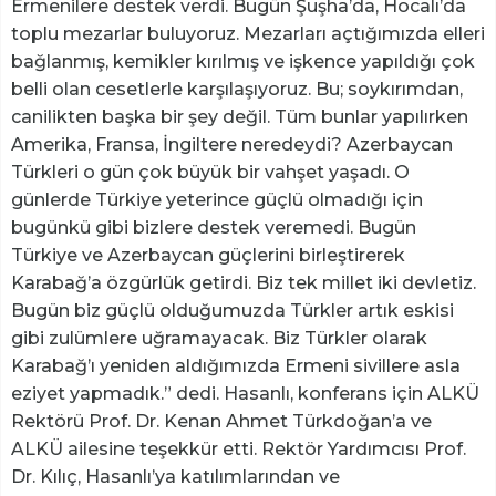
Ermenilere destek verdi. Bugün Şuşha’da, Hocalı’da
toplu mezarlar buluyoruz. Mezarları açtığımızda elleri
bağlanmış, kemikler kırılmış ve işkence yapıldığı çok
belli olan cesetlerle karşılaşıyoruz. Bu; soykırımdan,
canilikten başka bir şey değil. Tüm bunlar yapılırken
Amerika, Fransa, İngiltere neredeydi? Azerbaycan
Türkleri o gün çok büyük bir vahşet yaşadı. O
günlerde Türkiye yeterince güçlü olmadığı için
bugünkü gibi bizlere destek veremedi. Bugün
Türkiye ve Azerbaycan güçlerini birleştirerek
Karabağ’a özgürlük getirdi. Biz tek millet iki devletiz.
Bugün biz güçlü olduğumuzda Türkler artık eskisi
gibi zulümlere uğramayacak. Biz Türkler olarak
Karabağ’ı yeniden aldığımızda Ermeni sivillere asla
eziyet yapmadık.” dedi. Hasanlı, konferans için ALKÜ
Rektörü Prof. Dr. Kenan Ahmet Türkdoğan’a ve
ALKÜ ailesine teşekkür etti. Rektör Yardımcısı Prof.
Dr. Kılıç, Hasanlı’ya katılımlarından ve