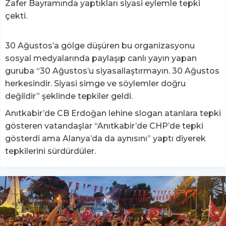
Zafer Bayramında yaptıkları siyasi eylemle tepki
çekti.
30 Ağustos’a gölge düşüren bu organizasyonu
sosyal medyalarında paylaşıp canlı yayın yapan
guruba “30 Ağustos’u siyasallaştırmayın. 30 Ağustos
herkesindir. Siyasi simge ve söylemler doğru
değildir” şeklinde tepkiler geldi.
Anıtkabir’de CB Erdoğan lehine slogan atanlara tepki
gösteren vatandaşlar “Anıtkabir’de CHP’de tepki
gösterdi ama Alanya’da da aynısını” yaptı diyerek
tepkilerini sürdürdüler.