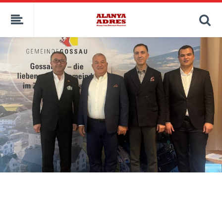
kaçak bahis
deneme bonusu
casino siteleri
canlı bahis siteleri
deneme bonusu veren siteler
bahis siteleri
porno izle