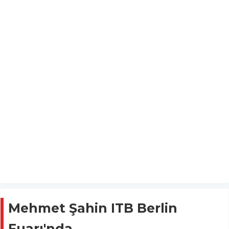
Mehmet Şahin ITB Berlin
Fuarı'nda