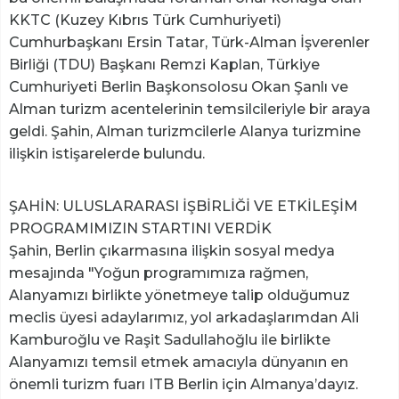
KKTC (Kuzey Kıbrıs Türk Cumhuriyeti)
Cumhurbaşkanı Ersin Tatar, Türk-Alman İşverenler
Birliği (TDU) Başkanı Remzi Kaplan, Türkiye
Cumhuriyeti Berlin Başkonsolosu Okan Şanlı ve
Alman turizm acentelerinin temsilcileriyle bir araya
geldi. Şahin, Alman turizmcilerle Alanya turizmine
ilişkin istişarelerde bulundu.
ŞAHİN: ULUSLARARASI İŞBİRLİĞİ VE ETKİLEŞİM
PROGRAMIMIZIN STARTINI VERDİK
Şahin, Berlin çıkarmasına ilişkin sosyal medya
mesajında "Yoğun programımıza rağmen,
Alanyamızı birlikte yönetmeye talip olduğumuz
meclis üyesi adaylarımız, yol arkadaşlarımdan Ali
Kamburoğlu ve Raşit Sadullahoğlu ile birlikte
Alanyamızı temsil etmek amacıyla dünyanın en
önemli turizm fuarı ITB Berlin için Almanya’dayız.