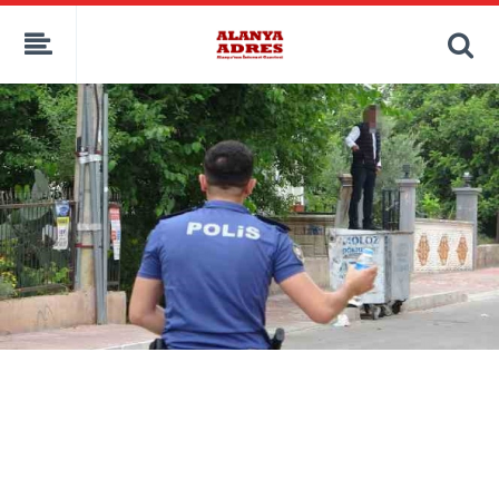
kaçak bahis
deneme bonusu
casino siteleri
canlı bahis siteleri
deneme bonusu veren siteler
bahis siteleri
porno izle