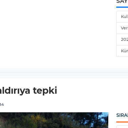
SA
Kul
Ver
202
Kü
ldırıya tepki
34
SIRA