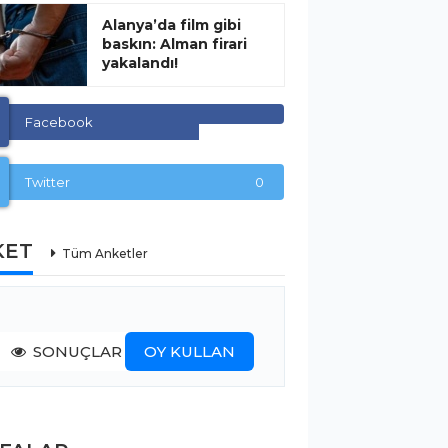
Alanya’da film gibi
baskın: Alman firari
yakalandı!
Facebook
Twitter
0
KET
Tüm Anketler
SONUÇLAR
OY KULLAN