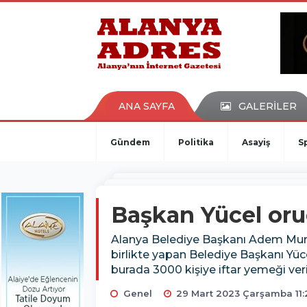
kaçak bahis
deneme bonusu
casino siteleri
canlı bahis siteleri
deneme bonusu veren siteler
bahis siteleri
ANA SAYFA
GALERİLER
porno izle
Gündem
Politika
Asayiş
S
Başkan Yücel oruc
Alanya Belediye Başkanı Adem Murat Y
birlikte yapan Belediye Başkanı Yüc
burada 3000 kişiye iftar yemeği veri
Genel
29 Mart 2023 Çarşamba 11: