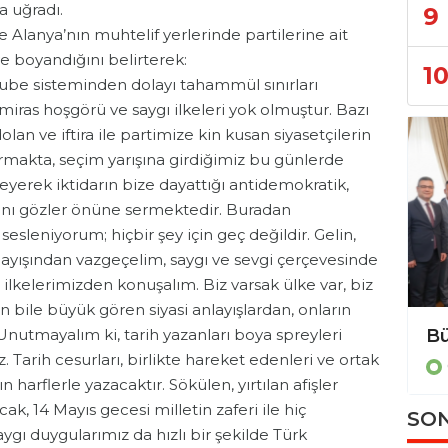
ya uğradı.
9
e Alanya’nın muhtelif yerlerinde partilerine ait
ı ve boyandığını belirterek:
1
be sisteminden dolayı tahammül sınırları
miras hoşgörü ve saygı ilkeleri yok olmuştur. Bazı
lan ve iftira ile partimize kin kusan siyasetçilerin
rmakta, seçim yarışına girdiğimiz bu günlerde
yerek iktidarın bize dayattığı antidemokratik,
tamını gözler önüne sermektedir. Buradan
sesleniyorum; hiçbir şey için geç değildir. Gelin,
anlayışından vazgeçelim, saygı ve sevgi çerçevesinde
e ilkelerimizden konuşalım. Biz varsak ülke var, biz
 bile büyük gören siyasi anlayışlardan, onların
 Unutmayalım ki, tarih yazanları boya spreyleri
 Tarih cesurları, birlikte hareket edenleri ve ortak
n harflerle yazacaktır. Sökülen, yırtılan afişler
ak, 14 Mayıs gecesi milletin zaferi ile hiç
SON
gı duygularımız da hızlı bir şekilde Türk