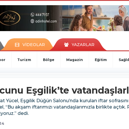
VİDEOLAR
YAZARLAR
por
Turizm
Bölge
Magazin
Eğitim
Sağlı
unu Eşgilik’te vatandaşlarla
ücel, Eşgilik Düğün Salonu’nda kurulan iftar sofrasını zi
el, “Bu akşam iftarımızı vatandaşlarımızla birlikte açt
yoruz.” dedi.
24