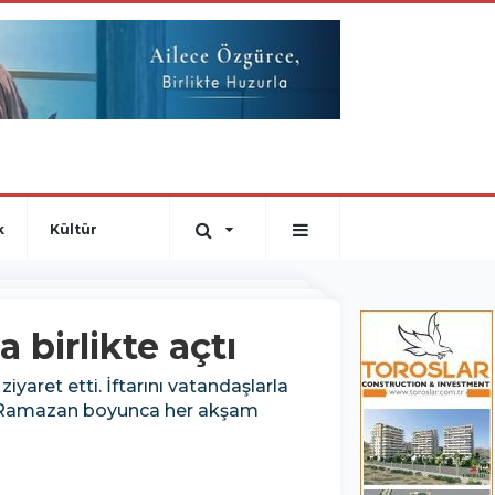
k
Kültür
 birlikte açtı
yaret etti. İftarını vatandaşlarla
ık. Ramazan boyunca her akşam