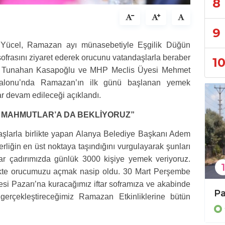
8
9
Yücel, Ramazan ayı münasebetiyle Eşgilik Düğün
sofrasını ziyaret ederek orucunu vatandaşlarla beraber
1
sı Tunahan Kasapoğlu ve MHP Meclis Üyesi Mehmet
Salonu’nda Ramazan’ın ilk günü başlanan yemek
 devam edileceği açıklandı.
I MAHMUTLAR’A DA BEKLİYORUZ”
daşlarla birlikte yapan Alanya Belediye Başkanı Adem
liğin en üst noktaya taşındığını vurgulayarak şunları
tar çadırımızda günlük 3000 kişiye yemek veriyoruz.
1
ikte orucumuzu açmak nasip oldu. 30 Mart Perşembe
i Pazarı’na kuracağımız iftar soframıza ve akabinde
Büyükşehir’den 3 ilçeye 849 arı kovanı hibesi
Bülent Kandemir: ” Seçilmiş iradeye gölge düşürülemez.”
rçekleştireceğimiz Ramazan Etkinliklerine bütün
Genel