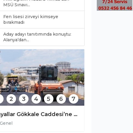
MSÜ Sınavı...
Fen lisesi zirveyi kimseye
bırakmadı
Aday adayı tanıtımında konuştu:
0
Alanya’dan...
2
3
4
5
6
7
Payallar Gökkale Caddesi’ne sıcak asfalt
Genel
Genel