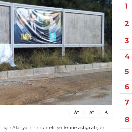
1
2
3
4
5
6
7
8
 için Alanya’nın muhtelif yerlerine astığı afişler