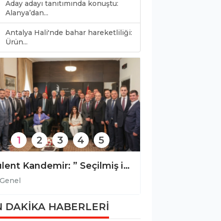
Aday adayı tanıtımında konuştu:
Alanya’dan...
Antalya Hali'nde bahar hareketliliği:
0
Ürün...
1
2
3
4
5
Bülent Kandemir: ” Seçilmiş iradeye gölge düşürülemez.”
Genel
Genel
 DAKİKA HABERLERİ