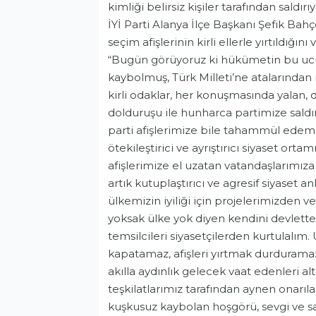
kimliği belirsiz kişiler tarafından saldırı
İYİ Parti Alanya İlçe Başkanı Şefik Bahç
seçim afişlerinin kirli ellerle yırtıldığın
“Bugün görüyoruz ki hükümetin bu ucu
kaybolmuş, Türk Milleti’ne atalarından 
kirli odaklar, her konuşmasında yalan, do
dolduruşu ile hunharca partimize saldı
parti afişlerimize bile tahammül edeme
ötekileştirici ve ayrıştırıcı siyaset or
afişlerimize el uzatan vatandaşlarımıza 
artık kutuplaştırıcı ve agresif siyaset 
ülkemizin iyiliği için projelerimizden v
yoksak ülke yok diyen kendini devletten
temsilcileri siyasetçilerden kurtulalım.
kapatamaz, afişleri yırtmak durduramaz.
akılla aydınlık gelecek vaat edenleri altı
teşkilatlarımız tarafından aynen onarılac
kuşkusuz kaybolan hoşgörü, sevgi ve say